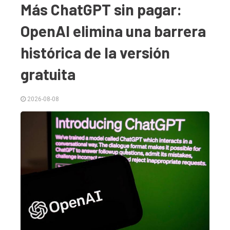
Más ChatGPT sin pagar:
OpenAI elimina una barrera
histórica de la versión
gratuita
El
2026-08-08
único
DIARIO
de
Balcarce
Inicio
Tendencia