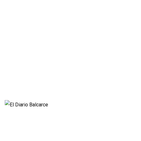
Policiales
Política
Cultura y Espectáculos
Rural
Deportes
Opinión
Entrevistas
Videos
Fúnebres
Nacionales
Propietario:
Imagen Balcarce SRL