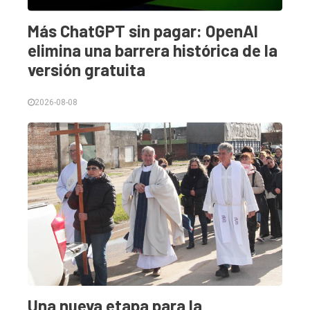
Int.
General
Más ChatGPT sin pagar: OpenAI
elimina una barrera histórica de la
Política
versión gratuita
Cultura
Entrevistas
2026-08-08
Rural
Deportes
Fúnebres
Edición
Empresa
Nosotros
Contacto
Una nueva etapa para la