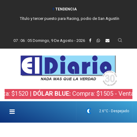
TENDENCIA
Título y tercer puesto para Racing, podio de San Agustín
07
:
06
:
06
Domingo, 9 De Agosto - 2026
$1520 |
DÓLAR BLUE:
Compra: $1505 - Venta: $152
2.6°C - Despejado