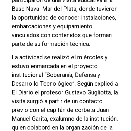
Tendencia
Base Naval Mar del Plata, donde tuvieron
Int.
la oportunidad de conocer instalaciones,
General
embarcaciones y equipamiento
vinculados con contenidos que forman
Política
parte de su formación técnica.
Cultura
La actividad se realizó el miércoles y
Entrevistas
estuvo enmarcada en el proyecto
Rural
institucional “Soberanía, Defensa y
Deportes
Desarrollo Tecnológico”. Según explicó a
Fúnebres
El Diario el profesor Gustavo Gugliotta, la
visita surgió a partir de un contacto
Edición
previo con el capitán de corbeta Juan
Empresa
Manuel Garita, exalumno de la institución,
Nosotros
quien colaboró en la organización de la