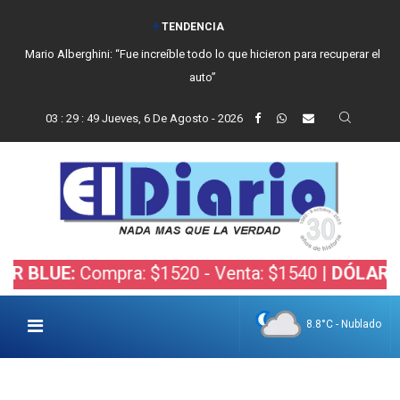
TENDENCIA
Mario Alberghini: “Fue increíble todo lo que hicieron para recuperar el
auto”
03
:
29
:
50
Jueves, 6 De Agosto - 2026
:
Compra: $1520 - Venta: $1540 |
DÓLAR BOLSA:
C
8.8°C - Nublado