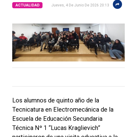
ACTUALIDAD
Jueves, 4 De Junio De 2026 20:13
El
único
DIARIO
Los alumnos de quinto año de la
de
Tecnicatura en Electromecánica de la
Balcarce
Escuela de Educación Secundaria
Técnica Nº 1 “Lucas Kraglievich”
Inicio
participaron de una visita educativa a la