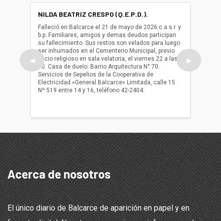
NILDA BEATRIZ CRESPO (Q.E.P.D.).
ALBER
(Q.E.P.
Falleció en Balcarce el 21 de mayo de 2026 c.a.s.r. y
b.p. Familiares, amigos y demas deudos participan
Falleció
su fallecimiento. Sus restos son velados para luego
b.p. Fa
ser inhumados en el Cementerio Municipal, previo
su fall
oficio religioso en sala velatoria, el viernes 22 a las
ser inh
◀
▶
10. Casa de duelo: Barrio Arquitectura N° 70.
oficio r
Servicios de Sepelios de la Cooperativa de
las 17.
Electricidad «General Balcarce» Limitada, calle 15
Sepelios
Nº 519 entre 14 y 16, teléfono 42-2404.
Balcarce
teléfon
Acerca de nosotros
El único diario de Balcarce de aparición en papel y en