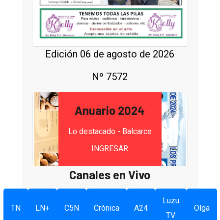
Edición 06 de agosto de 2026
Nº 7572
Anuario 2024
Lo destacado - Balcarce
INGRESAR
Canales en Vivo
Luzu
TN
LN+
C5N
Crónica
A24
Olga
TV