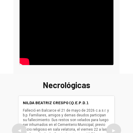
Necrológicas
NILDA BEATRIZ CRESPO (Q.E.P.D.).
ALBER
(Q.E.P.
Falleció en Balcarce el 21 de mayo de 2026 c.a.s.r. y
b.p. Familiares, amigos y demas deudos participan
Falleció
su fallecimiento. Sus restos son velados para luego
b.p. Fa
ser inhumados en el Cementerio Municipal, previo
su fall
oficio religioso en sala velatoria, el viernes 22 a las
ser inh
◀
▶