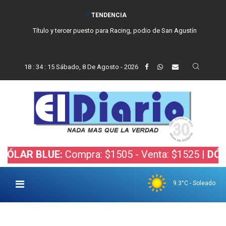
TENDENCIA
Título y tercer puesto para Racing, podio de San Agustín
18
:
34
:
16
Sábado, 8 De Agosto - 2026
 BLUE:
Compra: $1505 - Venta: $1525 |
DÓLAR BO
9.3°C - Soleado