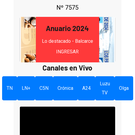
Nº 7575
Anuario 2024
Lo destacado - Balcarce
INGRESAR
Canales en Vivo
Luzu
TN
LN+
C5N
Crónica
A24
Olga
TV