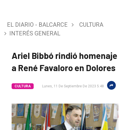
EL DIARIO - BALCARCE
CULTURA
INTERÉS GENERAL
Ariel Bibbó rindió homenaje
a René Favaloro en Dolores
CULTURA
Lunes, 11 De Septiembre De 2023 5:48
El
único
DIARIO
de