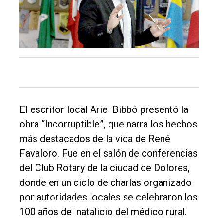
Balcarce
Inicio
Tendencia
Int.
General
Política
El escritor local Ariel Bibbó presentó la
Cultura
obra “Incorruptible”, que narra los hechos
Entrevistas
más destacados de la vida de René
Favaloro. Fue en el salón de conferencias
Rural
del Club Rotary de la ciudad de Dolores,
Deportes
donde en un ciclo de charlas organizado
Fúnebres
por autoridades locales se celebraron los
Edición
100 años del natalicio del médico rural.