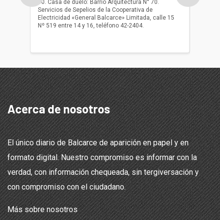
10. Casa de duelo: Barrio Arquitectura N° 70.
oficio r
Servicios de Sepelios de la Cooperativa de
las 17.
Electricidad «General Balcarce» Limitada, calle 15
Sepelios
Nº 519 entre 14 y 16, teléfono 42-2404.
Balcarce
teléfon
Acerca de nosotros
El único diario de Balcarce de aparición en papel y en
formato digital. Nuestro compromiso es informar con la
verdad, con información chequeada, sin tergiversación y
con compromiso con el ciudadano.
Más sobre nosotros