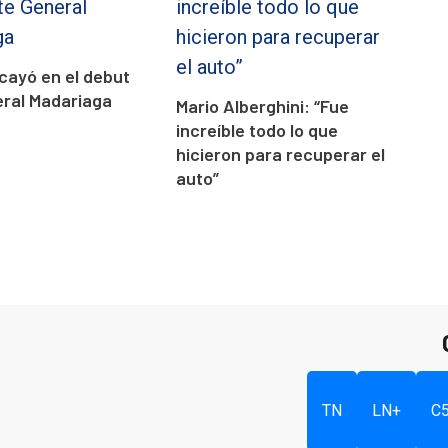
cayó en el debut
eral Madariaga
Mario Alberghini: “Fue
increíble todo lo que
hicieron para recuperar el
auto”
TN
LN+
C