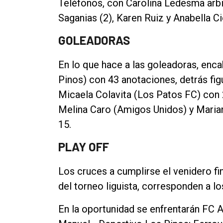
Teléfonos, con Carolina Ledesma arbi
Saganias (2), Karen Ruiz y Anabella Cich
GOLEADORAS
En lo que hace a las goleadoras, enc
Pinos) con 43 anotaciones, detrás fi
Micaela Colavita (Los Patos FC) con 
Melina Caro (Amigos Unidos) y Marian
15.
PLAY OFF
Los cruces a cumplirse el venidero fi
del torneo liguista, corresponden a los
En la oportunidad se enfrentarán FC Ag