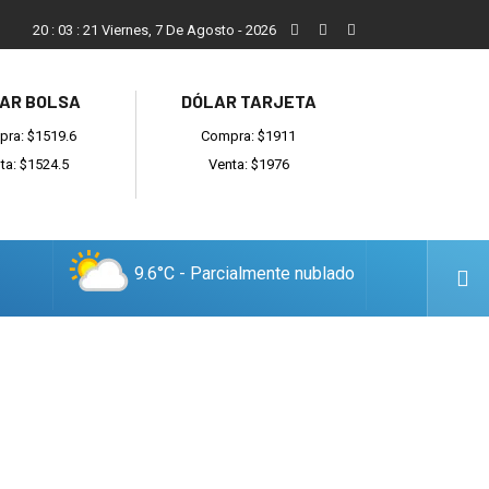
ada
Reino recibió a instituciones y confirmó gestiones para suma
20
:
03
:
22
Viernes, 7 De Agosto - 2026
AR BOLSA
DÓLAR TARJETA
ra: $1519.6
Compra: $1911
ta: $1524.5
Venta: $1976
9.6°C - Parcialmente nublado