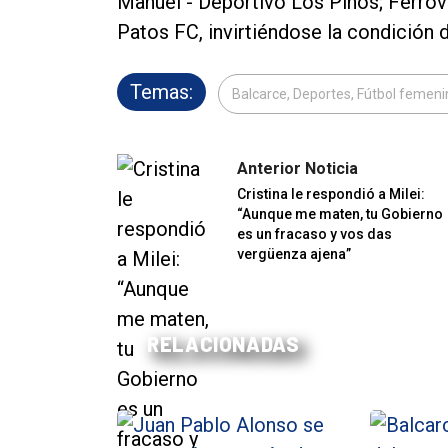
Manuel - Deportivo Los Pinos; Ferrov
Patos FC, invirtiéndose la condición d
Temas:
Balcarce, Deportes, Fútbol femeni
Anterior Noticia
Cristina le respondió a Milei:
“Aunque me maten, tu Gobierno
es un fracaso y vos das
vergüenza ajena”
RELACIONADAS