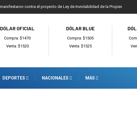
 manifestaron contra el proyecto de Ley de Inviolabilidad de la Propiedad Priv
DÓLAR OFICIAL
DÓLAR BLUE
DÓL
Compra: $1470
Compra: $1505
Comp
Venta: $1520
Venta: $1525
Ven
DEPORTES
NACIONALES
MÁS