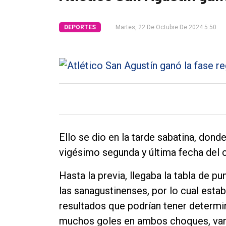
Tendencia
DEPORTES
Martes, 22 De Octubre De 2024 5:50
Int.
General
Política
Cultura
Entrevistas
Rural
Ello se dio en la tarde sabatina, don
Deportes
vigésimo segunda y última fecha del
Fúnebres
Hasta la previa, llegaba la tabla de 
Edición
las sanagustinenses, por lo cual estab
Empresa
resultados que podrían tener determin
Nosotros
muchos goles en ambos choques, varias