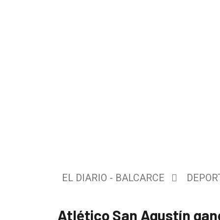
El
único
DIARIO
de
EL DIARIO - BALCARCE
DEPOR
Balcarce
Atlético San Agustín ganó
Inicio