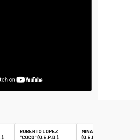
ROBERTO LOPEZ
MINAUDO JOSE "BETA"
).
"COCO" (Q.E.P.D.).
(Q.E.P.D.).