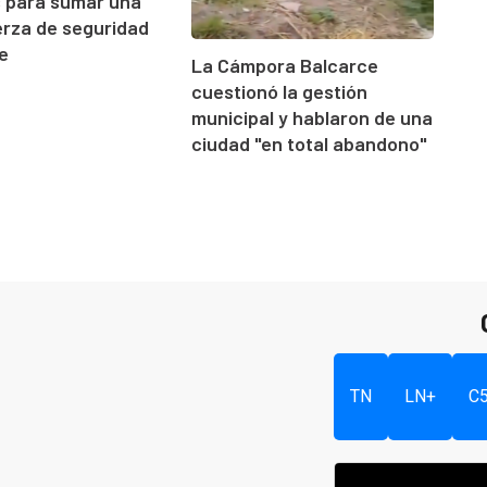
s para sumar una
rza de seguridad
e
La Cámpora Balcarce
cuestionó la gestión
municipal y hablaron de una
ciudad "en total abandono"
TN
LN+
C