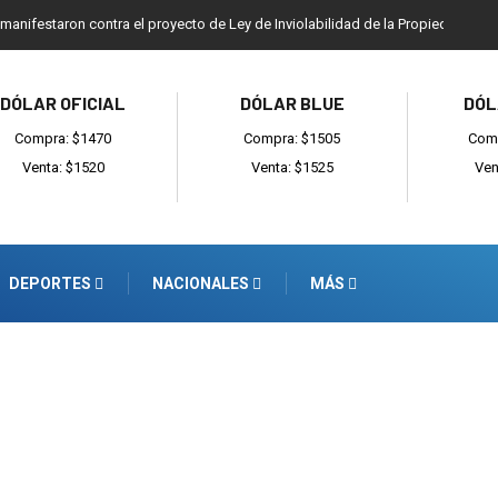
 manifestaron contra el proyecto de Ley de Inviolabilidad de la Propiedad Priv
DÓLAR OFICIAL
DÓLAR BLUE
DÓL
Compra: $1470
Compra: $1505
Comp
Venta: $1520
Venta: $1525
Ven
DEPORTES
NACIONALES
MÁS