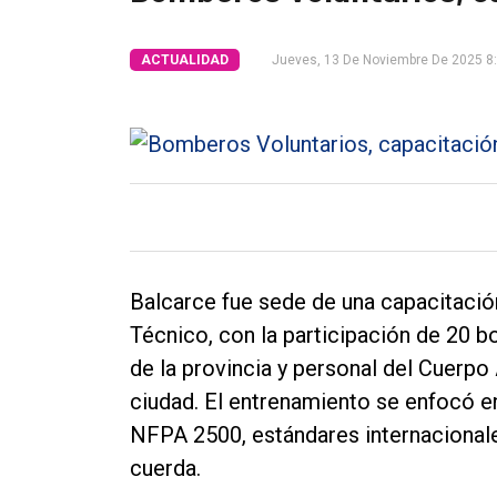
Tendencia
ACTUALIDAD
Jueves, 13 De Noviembre De 2025 8
Int.
General
Política
Cultura
Entrevistas
Rural
Balcarce fue sede de una capacitació
Deportes
Técnico, con la participación de 20 
Fúnebres
de la provincia y personal del Cuerp
ciudad. El entrenamiento se enfocó e
Edición
NFPA 2500, estándares internacional
Empresa
cuerda.
Nosotros