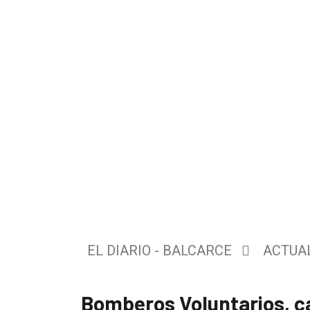
El
único
DIARIO
de
EL DIARIO - BALCARCE
ACTUA
Balcarce
Bomberos Voluntarios, ca
Inicio