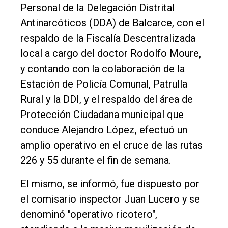
Inicio
Personal de la Delegación Distrital
Tendencia
Antinarcóticos (DDA) de Balcarce, con el
respaldo de la Fiscalía Descentralizada
Int.
local a cargo del doctor Rodolfo Moure,
General
y contando con la colaboración de la
Política
Estación de Policía Comunal, Patrulla
Cultura
Rural y la DDI, y el respaldo del área de
Entrevistas
Protección Ciudadana municipal que
conduce Alejandro López, efectuó un
Rural
amplio operativo en el cruce de las rutas
Deportes
226 y 55 durante el fin de semana.
Fúnebres
El mismo, se informó, fue dispuesto por
Edición
el comisario inspector Juan Lucero y se
Empresa
denominó "operativo ricotero",
Nosotros