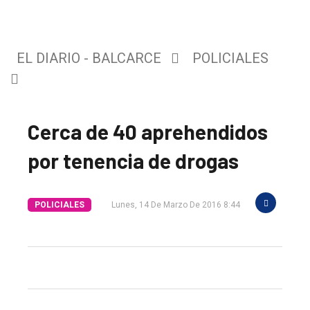
EL DIARIO - BALCARCE
POLICIALES
Cerca de 40 aprehendidos
por tenencia de drogas
El
POLICIALES
Lunes, 14 De Marzo De 2016 8:44
único
DIARIO
de
Balcarce