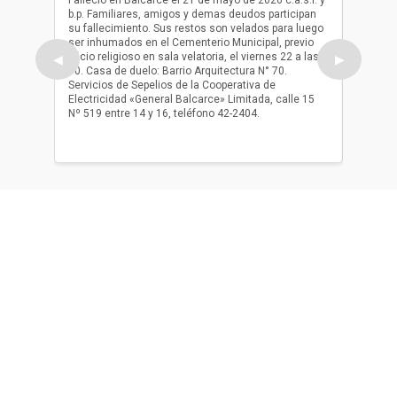
b.p. Familiares, amigos y demas deudos participan
Falleció
su fallecimiento. Sus restos son velados para luego
b.p. Fa
ser inhumados en el Cementerio Municipal, previo
su fall
oficio religioso en sala velatoria, el viernes 22 a las
ser inh
◀
▶
10. Casa de duelo: Barrio Arquitectura N° 70.
oficio r
Servicios de Sepelios de la Cooperativa de
las 17.
Electricidad «General Balcarce» Limitada, calle 15
Sepelios
Nº 519 entre 14 y 16, teléfono 42-2404.
Balcarce
teléfon
Acerca de nosotros
El único diario de Balcarce de aparición en papel y en
formato digital. Nuestro compromiso es informar con la
verdad, con información chequeada, sin tergiversación y