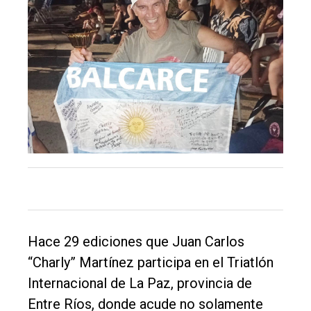
El
único
DIARIO
de
Balcarce
Inicio
Tendencia
Hace 29 ediciones que Juan Carlos
Int.
“Charly” Martínez participa en el Triatlón
General
Internacional de La Paz, provincia de
Política
Entre Ríos, donde acude no solamente