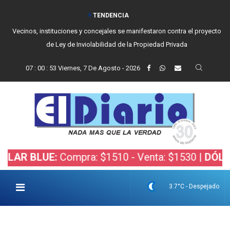
TENDENCIA
Vecinos, instituciones y concejales se manifestaron contra el proyecto
de Ley de Inviolabilidad de la Propiedad Privada
07
:
00
:
54
Viernes, 7 De Agosto - 2026
LUE:
Compra: $1510 - Venta: $1530 |
DÓLAR BOLS
3.7°C - Despejado