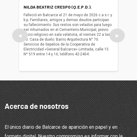
NILDA BEATRIZ CRESPO (Q.E.P.D.).
ALBER
(Q.E.P.
Falleció en Balcarce el 21 de mayo de 2026 c.a.s.r. y
b.p. Familiares, amigos y demas deudos participan
Falleció
su fallecimiento. Sus restos son velados para luego
b.p. Fa
ser inhumados en el Cementerio Municipal, previo
su fall
oficio religioso en sala velatoria, el viernes 22 a las
ser inh
◀
▶
10. Casa de duelo: Barrio Arquitectura N° 70.
oficio r
Servicios de Sepelios de la Cooperativa de
las 17.
Electricidad «General Balcarce» Limitada, calle 15
Sepelios
Nº 519 entre 14 y 16, teléfono 42-2404.
Balcarce
teléfon
Acerca de nosotros
El único diario de Balcarce de aparición en papel y en
formato digital. Nuestro compromiso es informar con la