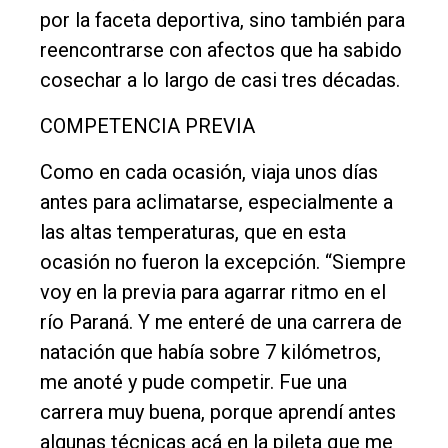
Cultura
por la faceta deportiva, sino también para
reencontrarse con afectos que ha sabido
Entrevistas
cosechar a lo largo de casi tres décadas.
Rural
COMPETENCIA PREVIA
Deportes
Fúnebres
Como en cada ocasión, viaja unos días
antes para aclimatarse, especialmente a
Edición
las altas temperaturas, que en esta
Empresa
ocasión no fueron la excepción. “Siempre
Nosotros
voy en la previa para agarrar ritmo en el
Contacto
río Paraná. Y me enteré de una carrera de
natación que había sobre 7 kilómetros,
me anoté y pude competir. Fue una
carrera muy buena, porque aprendí antes
algunas técnicas acá en la pileta que me