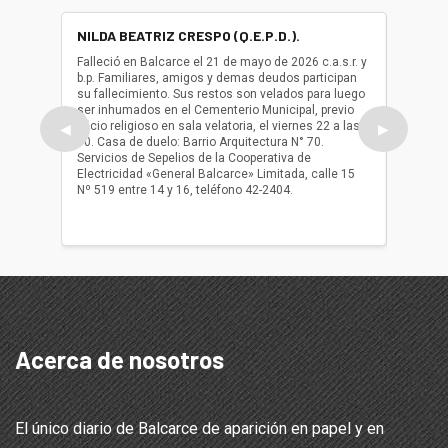
NILDA BEATRIZ CRESPO (Q.E.P.D.).
ALBER
(Q.E.P.
Falleció en Balcarce el 21 de mayo de 2026 c.a.s.r. y
b.p. Familiares, amigos y demas deudos participan
Falleció
su fallecimiento. Sus restos son velados para luego
b.p. Fa
ser inhumados en el Cementerio Municipal, previo
su fall
oficio religioso en sala velatoria, el viernes 22 a las
ser inh
◀
▶
10. Casa de duelo: Barrio Arquitectura N° 70.
oficio r
Servicios de Sepelios de la Cooperativa de
las 17.
Electricidad «General Balcarce» Limitada, calle 15
Sepelios
Nº 519 entre 14 y 16, teléfono 42-2404.
Balcarce
teléfon
Acerca de nosotros
El único diario de Balcarce de aparición en papel y en