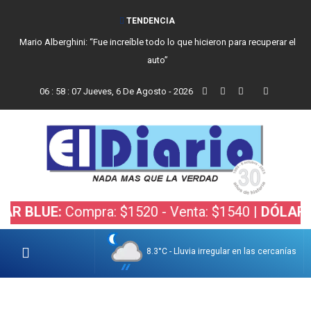
TENDENCIA
Mario Alberghini: “Fue increíble todo lo que hicieron para recuperar el
auto”
06
:
58
:
08
Jueves, 6 De Agosto - 2026
LUE:
Compra: $1520 - Venta: $1540 |
DÓLAR BOLS
8.3°C - Lluvia irregular en las cercanías