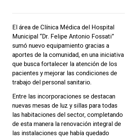
único
DIARIO
de
Balcarce
El área de Clínica Médica del Hospital
Municipal “Dr. Felipe Antonio Fossati”
Inicio
sumó nuevo equipamiento gracias a
aportes de la comunidad, en una iniciativa
Tendencia
que busca fortalecer la atención de los
Int.
pacientes y mejorar las condiciones de
General
trabajo del personal sanitario.
Política
Entre las incorporaciones se destacan
Cultura
nuevas mesas de luz y sillas para todas
Entrevistas
las habitaciones del sector, completando
de esta manera la renovación integral de
Rural
las instalaciones que había quedado
Deportes