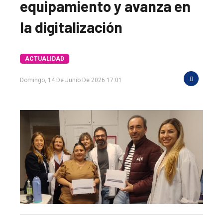
equipamiento y avanza en
la digitalización
ACTUALIDAD
Domingo, 14 De Junio De 2026 17:01
El