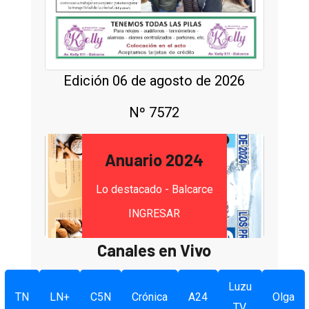
Edición 06 de agosto de 2026
Nº 7572
Anuario 2024
Lo destacado - Balcarce
INGRESAR
Canales en Vivo
Luzu
TN
LN+
C5N
Crónica
A24
Olga
TV