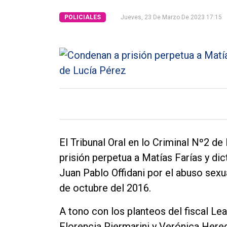
Tendencia
POLICIALES
Jueves, 23 De Marzo De 2023 17:15
Int.
General
Política
Cultura
Entrevistas
Rural
El Tribunal Oral en lo Criminal Nº2 d
Deportes
prisión perpetua a Matías Farías y di
Fúnebres
Juan Pablo Offidani por el abuso sexua
Edición
de octubre del 2016.
Empresa
A tono con los planteos del fiscal Le
Nosotros
Florencia Piermarini y Verónica Here