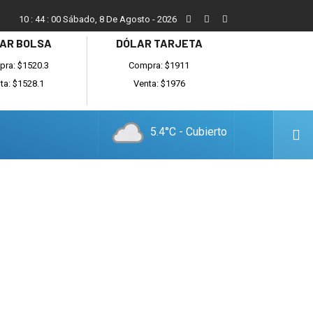
Vecinos, instituciones y concejales se manifestaron contra el 
10
:
44
:
01
Sábado, 8 De Agosto - 2026
AR BOLSA
DÓLAR TARJETA
ra: $1520.3
Compra: $1911
ta: $1528.1
Venta: $1976
5.4°C - Cubierto