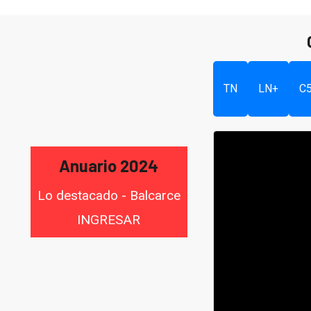
TN
LN+
C
Anuario 2024
Lo destacado - Balcarce
INGRESAR