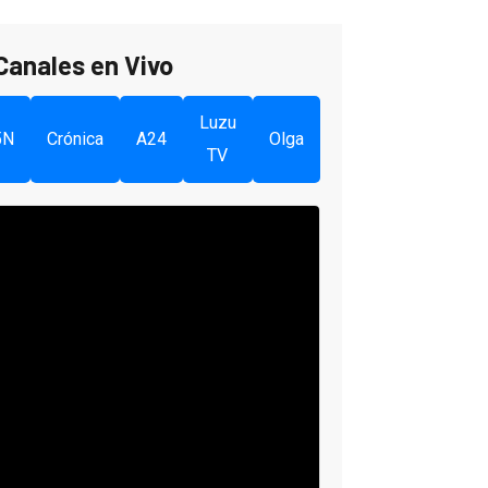
Canales en Vivo
Luzu
5N
Crónica
A24
Olga
TV