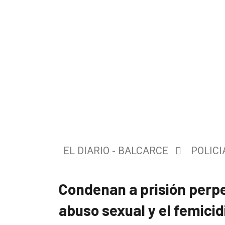
El
único
EL DIARIO - BALCARCE
POLICI
DIARIO
de
Condenan a prisión perpe
Balcarce
abuso sexual y el femicid
Inicio