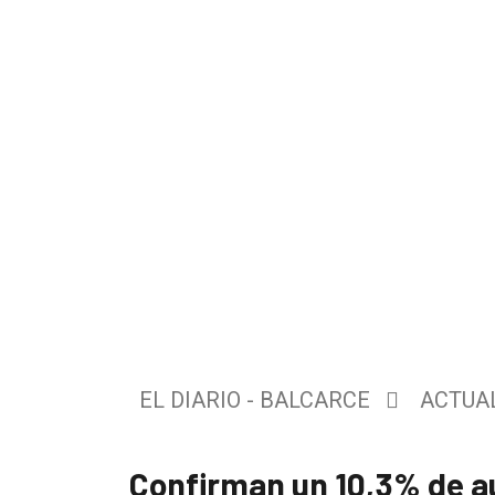
El
único
DIARIO
de
EL DIARIO - BALCARCE
ACTUA
Balcarce
Confirman un 10,3% de a
Inicio