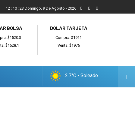
San Cayetano, el trabajo y una nueva etapa para la comunidad
12
:
10
:
24
Domingo, 9 De Agosto - 2026
AR BOLSA
DÓLAR TARJETA
ra: $1520.3
Compra: $1911
ta: $1528.1
Venta: $1976
2.7°C - Soleado