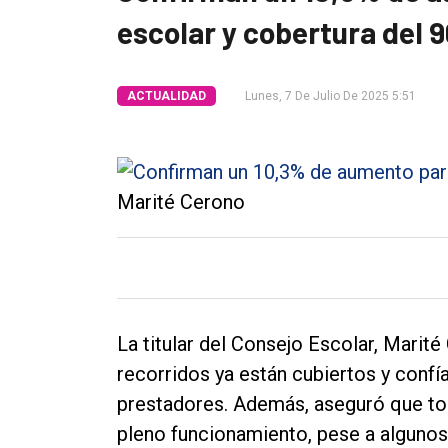
escolar y cobertura del 
Tendencia
Int.
ACTUALIDAD
Lunes, 7 De Julio De 2025 5:51
General
Política
Cultura
Marité Cerono
Entrevistas
Rural
Deportes
Fúnebres
La titular del Consejo Escolar, Marit
Edición
recorridos ya están cubiertos y confí
Empresa
prestadores. Además, aseguró que to
pleno funcionamiento, pese a algunos
Nosotros