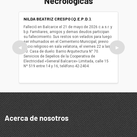
Necrológicas
NILDA BEATRIZ CRESPO (Q.E.P.D.).
ALBER
(Q.E.P.
Falleció en Balcarce el 21 de mayo de 2026 c.a.s.r. y
b.p. Familiares, amigos y demas deudos participan
Falleció
su fallecimiento. Sus restos son velados para luego
b.p. Fa
ser inhumados en el Cementerio Municipal, previo
su fall
oficio religioso en sala velatoria, el viernes 22 a las
ser inh
◀
▶
10. Casa de duelo: Barrio Arquitectura N° 70.
oficio r
Servicios de Sepelios de la Cooperativa de
las 17.
Electricidad «General Balcarce» Limitada, calle 15
Sepelios
Nº 519 entre 14 y 16, teléfono 42-2404.
Balcarce
teléfon
Acerca de nosotros