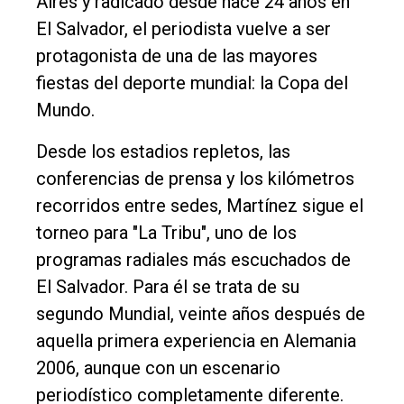
Aires y radicado desde hace 24 años en
El Salvador, el periodista vuelve a ser
protagonista de una de las mayores
fiestas del deporte mundial: la Copa del
Mundo.
El
Desde los estadios repletos, las
único
conferencias de prensa y los kilómetros
DIARIO
recorridos entre sedes, Martínez sigue el
de
torneo para "La Tribu", uno de los
Balcarce
programas radiales más escuchados de
El Salvador. Para él se trata de su
Inicio
segundo Mundial, veinte años después de
Tendencia
aquella primera experiencia en Alemania
Int.
2006, aunque con un escenario
General
periodístico completamente diferente.