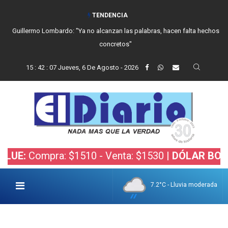
TENDENCIA
Guillermo Lombardo: "Ya no alcanzan las palabras, hacen falta hechos
concretos"
15
:
42
:
08
Jueves, 6 De Agosto - 2026
ra: $1510 - Venta: $1530 |
DÓLAR BOLSA:
Compra
7.2°C - Lluvia moderada