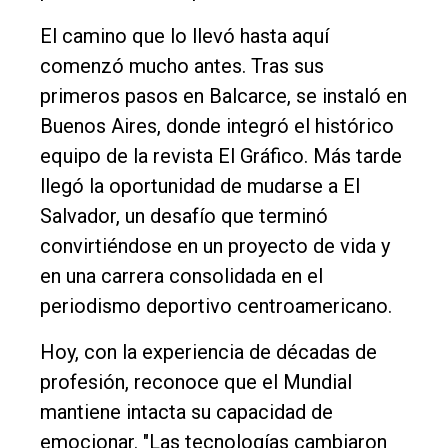
Política
El camino que lo llevó hasta aquí
Cultura
comenzó mucho antes. Tras sus
Entrevistas
primeros pasos en Balcarce, se instaló en
Buenos Aires, donde integró el histórico
Rural
equipo de la revista El Gráfico. Más tarde
Deportes
llegó la oportunidad de mudarse a El
Fúnebres
Salvador, un desafío que terminó
Edición
convirtiéndose en un proyecto de vida y
Empresa
en una carrera consolidada en el
periodismo deportivo centroamericano.
Nosotros
Contacto
Hoy, con la experiencia de décadas de
profesión, reconoce que el Mundial
mantiene intacta su capacidad de
emocionar. "Las tecnologías cambiaron