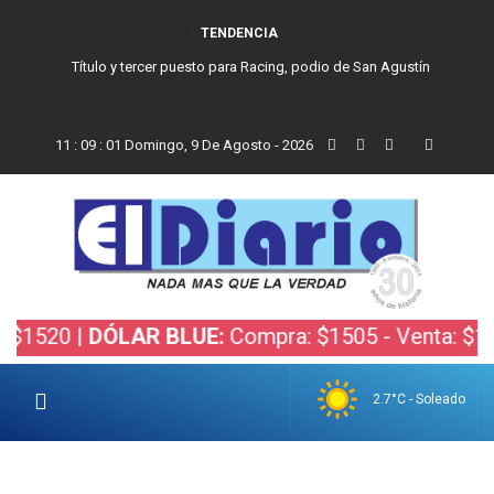
TENDENCIA
San Cayetano, el trabajo y una nueva etapa para la comunidad católica
de Balcarce
11
:
09
:
02
Domingo, 9 De Agosto - 2026
 |
DÓLAR BLUE:
Compra: $1505 - Venta: $1525 |
DÓ
2.7°C - Soleado