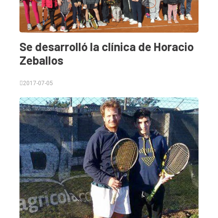
Int.
General
Política
Se desarrolló la clínica de Horacio
Zeballos
Cultura
Entrevistas
2017-07-05
Rural
Deportes
Fúnebres
Edición
Empresa
Nosotros
Contacto