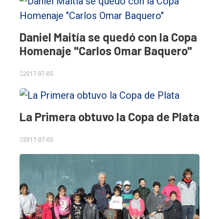
Daniel Maitía se quedó con la Copa
Homenaje "Carlos Omar Baquero"
2017-07-05
El
La Primera obtuvo la Copa de Plata
único
DIARIO
2017-07-05
de
Balcarce
Inicio
Tendencia