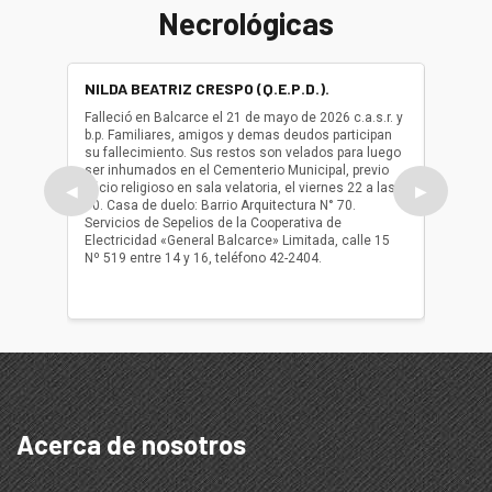
Necrológicas
NILDA BEATRIZ CRESPO (Q.E.P.D.).
ALBER
(Q.E.P.
Falleció en Balcarce el 21 de mayo de 2026 c.a.s.r. y
b.p. Familiares, amigos y demas deudos participan
Falleció
su fallecimiento. Sus restos son velados para luego
b.p. Fa
ser inhumados en el Cementerio Municipal, previo
su fall
oficio religioso en sala velatoria, el viernes 22 a las
ser inh
◀
▶
10. Casa de duelo: Barrio Arquitectura N° 70.
oficio r
Servicios de Sepelios de la Cooperativa de
las 17.
Electricidad «General Balcarce» Limitada, calle 15
Sepelios
Nº 519 entre 14 y 16, teléfono 42-2404.
Balcarce
teléfon
Acerca de nosotros