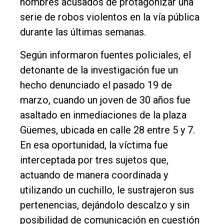
hombres acusados de protagonizar una
Cultura
serie de robos violentos en la vía pública
Entrevistas
durante las últimas semanas.
Rural
Según informaron fuentes policiales, el
Deportes
detonante de la investigación fue un
hecho denunciado el pasado 19 de
Fúnebres
marzo, cuando un joven de 30 años fue
Edición
asaltado en inmediaciones de la plaza
Empresa
Güemes, ubicada en calle 28 entre 5 y 7.
Nosotros
En esa oportunidad, la víctima fue
Contacto
interceptada por tres sujetos que,
actuando de manera coordinada y
utilizando un cuchillo, le sustrajeron sus
pertenencias, dejándolo descalzo y sin
posibilidad de comunicación en cuestión