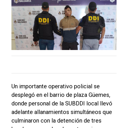
El
único
DIARIO
de
Balcarce
Inicio
Un importante operativo policial se
Tendencia
desplegó en el barrio de plaza Güemes,
donde personal de la SUBDDI local llevó
Int.
adelante allanamientos simultáneos que
General
culminaron con la detención de tres
Política