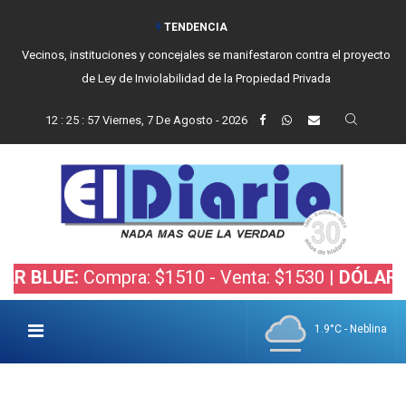
TENDENCIA
Vecinos, instituciones y concejales se manifestaron contra el proyecto
de Ley de Inviolabilidad de la Propiedad Privada
12
:
25
:
58
Viernes, 7 De Agosto - 2026
E:
Compra: $1510 - Venta: $1530 |
DÓLAR BOLSA:
1.9°C - Neblina