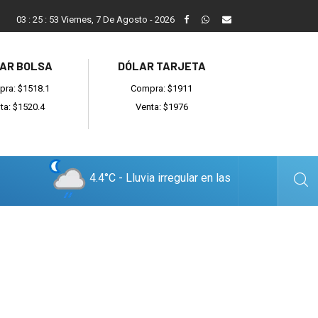
ada
Reino recibió a instituciones y confirmó gestiones para sumar
03
:
25
:
54
Viernes, 7 De Agosto - 2026
AR BOLSA
DÓLAR TARJETA
ra: $1518.1
Compra: $1911
ta: $1520.4
Venta: $1976
4.4°C - Lluvia irregular en las
cercanías