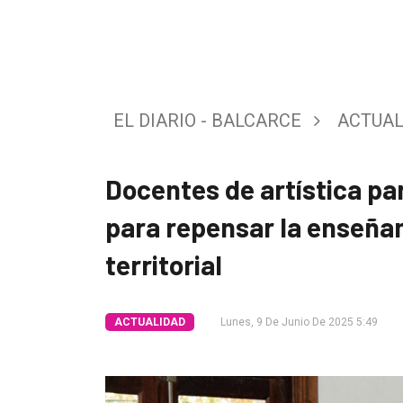
Tendencia
Int.
General
EL DIARIO - BALCARCE
ACTUAL
Política
Cultura
Docentes de artística pa
Entrevistas
para repensar la enseña
Rural
territorial
Deportes
Fúnebres
ACTUALIDAD
Lunes, 9 De Junio De 2025 5:49
Edición
Empresa
Nosotros