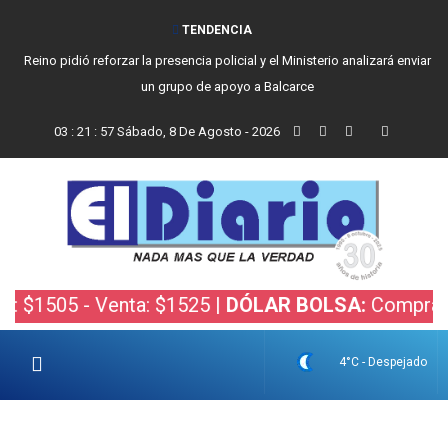
TENDENCIA
Reino pidió reforzar la presencia policial y el Ministerio analizará enviar
un grupo de apoyo a Balcarce
03
:
21
:
57
Sábado, 8 De Agosto - 2026
05 - Venta: $1525 |
DÓLAR BOLSA:
Compra: $1520.
4°C - Despejado