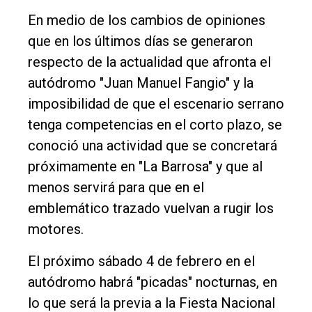
Tendencia
En medio de los cambios de opiniones
Int.
que en los últimos días se generaron
General
respecto de la actualidad que afronta el
Política
autódromo "Juan Manuel Fangio" y la
imposibilidad de que el escenario serrano
Cultura
tenga competencias en el corto plazo, se
Entrevistas
conoció una actividad que se concretará
Rural
próximamente en "La Barrosa" y que al
menos servirá para que en el
Deportes
emblemático trazado vuelvan a rugir los
Fúnebres
motores.
Edición
El próximo sábado 4 de febrero en el
Empresa
autódromo habrá "picadas" nocturnas, en
Nosotros
lo que será la previa a la Fiesta Nacional