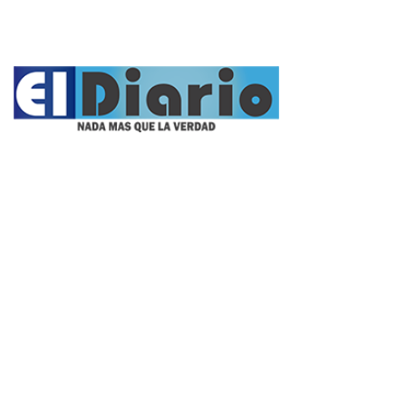
Nacionales
Propietario:
Imagen Balcarce SRL
Director:
José Roberto Simonetta
Número: