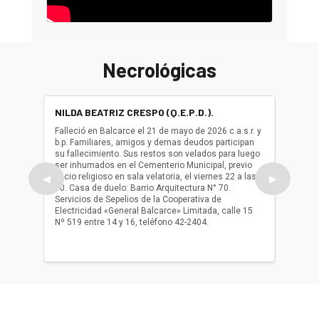
Necrológicas
NILDA BEATRIZ CRESPO (Q.E.P.D.).
ALBER
(Q.E.P.
Falleció en Balcarce el 21 de mayo de 2026 c.a.s.r. y
b.p. Familiares, amigos y demas deudos participan
Falleció
su fallecimiento. Sus restos son velados para luego
b.p. Fa
ser inhumados en el Cementerio Municipal, previo
su fall
oficio religioso en sala velatoria, el viernes 22 a las
ser inh
◀
▶
10. Casa de duelo: Barrio Arquitectura N° 70.
oficio r
Servicios de Sepelios de la Cooperativa de
las 17.
Electricidad «General Balcarce» Limitada, calle 15
Sepelios
Nº 519 entre 14 y 16, teléfono 42-2404.
Balcarce
teléfon