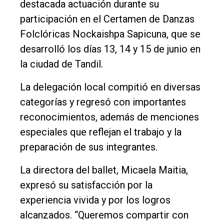
destacada actuación durante su
participación en el Certamen de Danzas
Folclóricas Nockaishpa Sapicuna, que se
desarrolló los días 13, 14 y 15 de junio en
El
la ciudad de Tandil.
único
DIARIO
La delegación local compitió en diversas
de
categorías y regresó con importantes
Balcarce
reconocimientos, además de menciones
especiales que reflejan el trabajo y la
Inicio
preparación de sus integrantes.
Tendencia
La directora del ballet, Micaela Maitia,
Int.
expresó su satisfacción por la
General
experiencia vivida y por los logros
alcanzados. “Queremos compartir con
Política