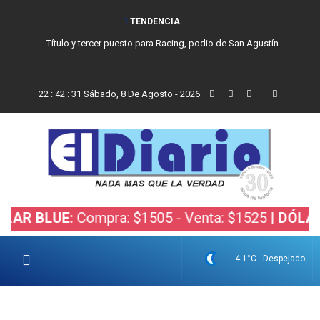
TENDENCIA
Título y tercer puesto para Racing, podio de San Agustín
22
:
42
:
32
Sábado, 8 De Agosto - 2026
LUE:
Compra: $1505 - Venta: $1525 |
DÓLAR BOLS
4.1°C - Despejado