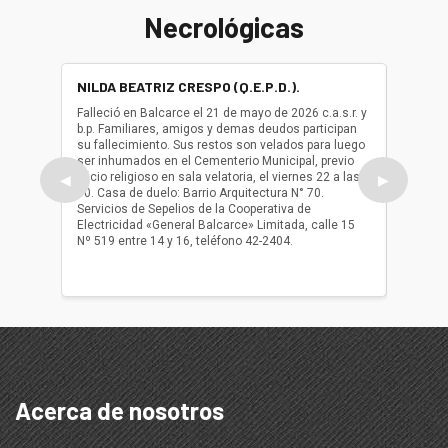
Necrológicas
NILDA BEATRIZ CRESPO (Q.E.P.D.).
ALBER
(Q.E.P.
Falleció en Balcarce el 21 de mayo de 2026 c.a.s.r. y
b.p. Familiares, amigos y demas deudos participan
Falleció
su fallecimiento. Sus restos son velados para luego
b.p. Fa
ser inhumados en el Cementerio Municipal, previo
su fall
oficio religioso en sala velatoria, el viernes 22 a las
ser inh
◀
▶
10. Casa de duelo: Barrio Arquitectura N° 70.
oficio r
Servicios de Sepelios de la Cooperativa de
las 17.
Electricidad «General Balcarce» Limitada, calle 15
Sepelios
Nº 519 entre 14 y 16, teléfono 42-2404.
Balcarce
teléfon
Acerca de nosotros