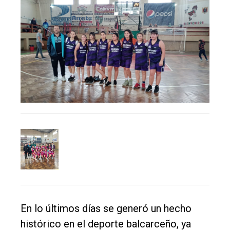
único
DIARIO
de
Balcarce
Inicio
Tendencia
Int.
General
Política
Cultura
Entrevistas
Rural
En lo últimos días se generó un hecho
histórico en el deporte balcarceño, ya
Deportes