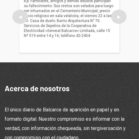
b.p. Familiares, amigos y demas deudos participan
Falleció
su fallecimiento. Sus restos son velados para luego
b.p. Fa
ser inhumados en el Cementerio Municipal, previo
su fall
oficio religioso en sala velatoria, el viernes 22 a las
ser inh
◀
▶
10. Casa de duelo: Barrio Arquitectura N° 70.
oficio r
Servicios de Sepelios de la Cooperativa de
las 17.
Electricidad «General Balcarce» Limitada, calle 15
Sepelios
Nº 519 entre 14 y 16, teléfono 42-2404.
Balcarce
teléfon
Acerca de nosotros
El único diario de Balcarce de aparición en papel y en
formato digital. Nuestro compromiso es informar con la
verdad, con información chequeada, sin tergiversación y
con compromiso con el ciudadano.