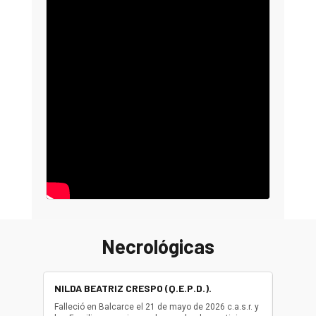
Necrológicas
NILDA BEATRIZ CRESPO (Q.E.P.D.).
ALBER
(Q.E.P.
Falleció en Balcarce el 21 de mayo de 2026 c.a.s.r. y