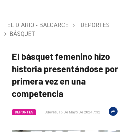
EL DIARIO - BALCARCE
DEPORTES
BÁSQUET
El básquet femenino hizo
historia presentándose por
primera vez en una
competencia
DEPORTES
Jueves, 16 De Mayo De 2024 7:32
El