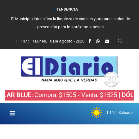
TENDENCIA
El Municipio intensifica la limpieza de canales y prepara un plan de
prevención para los próximos meses
11
:
47
:
12
Lunes, 10 De Agosto - 2026
LUE:
Compra: $1505 - Venta: $1525 |
DÓLAR BOLS
1.1°C - Soleado