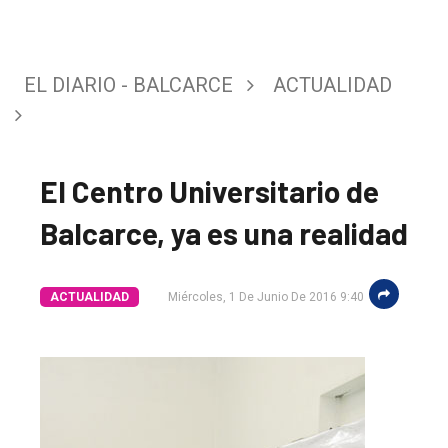
EL DIARIO - BALCARCE
ACTUALIDAD
El Centro Universitario de
Balcarce, ya es una realidad
ACTUALIDAD
Miércoles, 1 De Junio De 2016 9:40
El