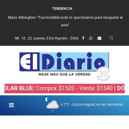
TENDENCIA
Mario Alberghini: “Fue increíble todo lo que hicieron para recuperar el
auto”
08
:
12
:
23
Jueves, 6 De Agosto - 2026
BLUE:
Compra: $1520 - Venta: $1540 |
DÓLAR BOL
6.7°C - Lluvia irregular en las cercanías