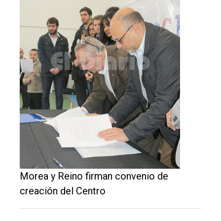
único
DIARIO
de
Balcarce
Inicio
Tendencia
Int.
General
Política
Cultura
Morea y Reino firman convenio de
creación del Centro
Entrevistas
Rural