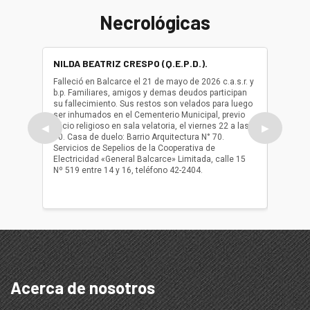
Necrológicas
NILDA BEATRIZ CRESPO (Q.E.P.D.).
ALBER
(Q.E.P.
Falleció en Balcarce el 21 de mayo de 2026 c.a.s.r. y
b.p. Familiares, amigos y demas deudos participan
Falleció
su fallecimiento. Sus restos son velados para luego
b.p. Fa
ser inhumados en el Cementerio Municipal, previo
su fall
oficio religioso en sala velatoria, el viernes 22 a las
ser inh
◀
▶
10. Casa de duelo: Barrio Arquitectura N° 70.
oficio r
Servicios de Sepelios de la Cooperativa de
las 17.
Electricidad «General Balcarce» Limitada, calle 15
Sepelios
Nº 519 entre 14 y 16, teléfono 42-2404.
Balcarce
teléfon
Acerca de nosotros