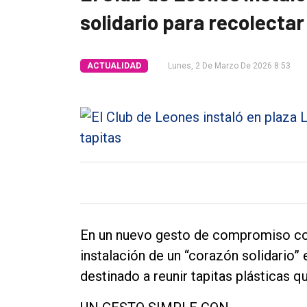
solidario para recolectar
Tendencia
Int.
ACTUALIDAD
Lunes, 2 De Marzo De 2026 8:53
General
Política
Cultura
Entrevistas
Rural
Deportes
Fúnebres
En un nuevo gesto de compromiso com
Edición
instalación de un “corazón solidario” 
Empresa
destinado a reunir tapitas plásticas q
Nosotros