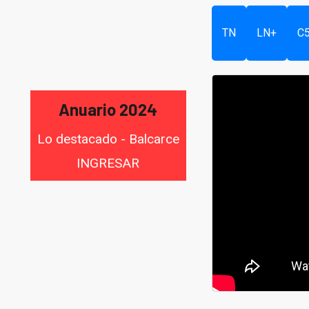
TN
LN+
C
Anuario 2024
Lo destacado - Balcarce
INGRESAR