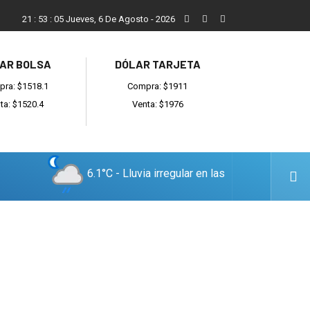
En allanamientos por venta de drogas, secuestran cocaína y 
21
:
53
:
06
Jueves, 6 De Agosto - 2026
AR BOLSA
DÓLAR TARJETA
ra: $1518.1
Compra: $1911
ta: $1520.4
Venta: $1976
6.1°C - Lluvia irregular en las
cercanías