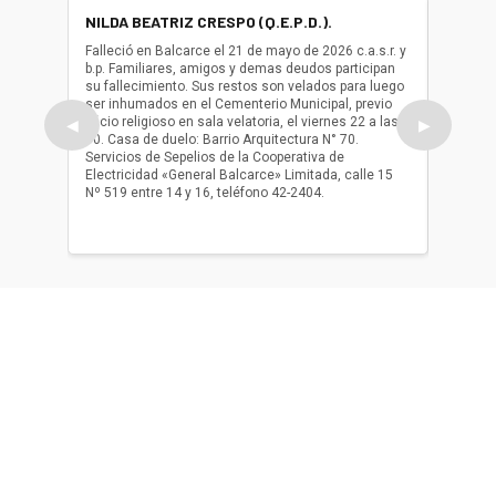
NILDA BEATRIZ CRESPO (Q.E.P.D.).
ALBER
(Q.E.P.
Falleció en Balcarce el 21 de mayo de 2026 c.a.s.r. y
b.p. Familiares, amigos y demas deudos participan
Falleció
su fallecimiento. Sus restos son velados para luego
b.p. Fa
ser inhumados en el Cementerio Municipal, previo
su fall
oficio religioso en sala velatoria, el viernes 22 a las
ser inh
◀
▶
10. Casa de duelo: Barrio Arquitectura N° 70.
oficio r
Servicios de Sepelios de la Cooperativa de
las 17.
Electricidad «General Balcarce» Limitada, calle 15
Sepelios
Nº 519 entre 14 y 16, teléfono 42-2404.
Balcarce
teléfon
Acerca de nosotros
El único diario de Balcarce de aparición en papel y en
formato digital. Nuestro compromiso es informar con la