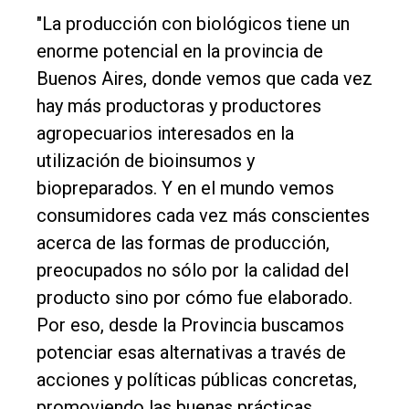
General
"La producción con biológicos tiene un
Política
enorme potencial en la provincia de
Cultura
Buenos Aires, donde vemos que cada vez
hay más productoras y productores
Entrevistas
agropecuarios interesados en la
Rural
utilización de bioinsumos y
Deportes
biopreparados. Y en el mundo vemos
Fúnebres
consumidores cada vez más conscientes
acerca de las formas de producción,
Edición
preocupados no sólo por la calidad del
Empresa
producto sino por cómo fue elaborado.
Nosotros
Por eso, desde la Provincia buscamos
Contacto
potenciar esas alternativas a través de
acciones y políticas públicas concretas,
promoviendo las buenas prácticas