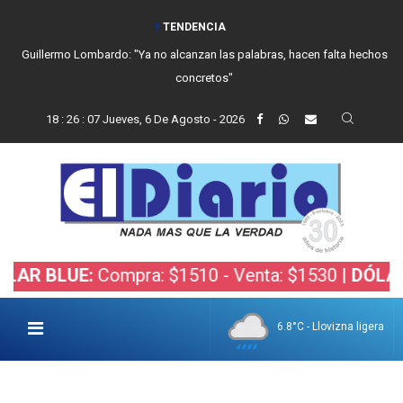
TENDENCIA
Guillermo Lombardo: "Ya no alcanzan las palabras, hacen falta hechos
concretos"
18
:
26
:
08
Jueves, 6 De Agosto - 2026
BLUE:
Compra: $1510 - Venta: $1530 |
DÓLAR BOL
6.8°C - Llovizna ligera