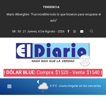
TENDENCIA
Mario Alberghini: “Fue increíble todo lo que hicieron para recuperar el
auto”
08
:
30
:
22
Jueves, 6 De Agosto - 2026
AR BLUE:
Compra: $1520 - Venta: $1540 |
DÓLAR 
6.9°C - Lluvia irregular en las cercanías