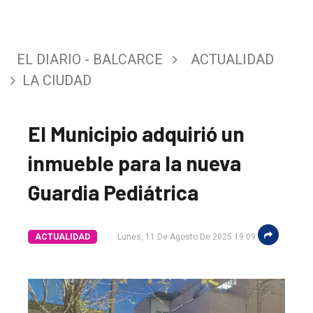
EL DIARIO - BALCARCE
ACTUALIDAD
LA CIUDAD
El Municipio adquirió un
inmueble para la nueva
Guardia Pediátrica
El
ACTUALIDAD
Lunes, 11 De Agosto De 2025 19:09
único
DIARIO
de