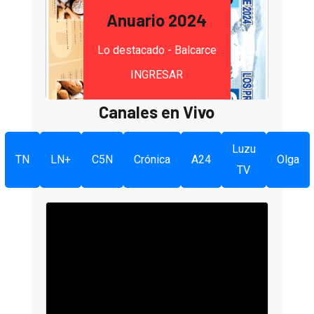
Anuario 2024
Lo destacado - Balcarce
INGRESAR
Canales en Vivo
Luzu
TN
LN+
C5N
Crónica
A24
Olga
TV