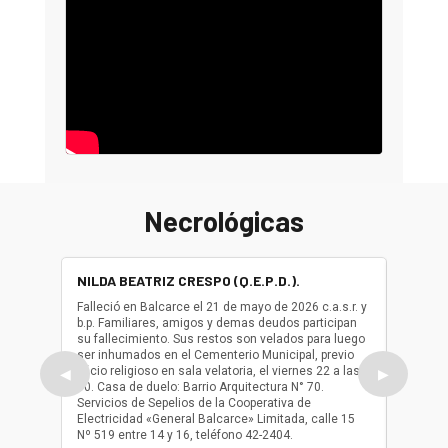
Necrológicas
NILDA BEATRIZ CRESPO (Q.E.P.D.).
ALBER
(Q.E.P.
Falleció en Balcarce el 21 de mayo de 2026 c.a.s.r. y
b.p. Familiares, amigos y demas deudos participan
Falleció
su fallecimiento. Sus restos son velados para luego
b.p. Fa
ser inhumados en el Cementerio Municipal, previo
su fall
oficio religioso en sala velatoria, el viernes 22 a las
ser inh
◀
▶
10. Casa de duelo: Barrio Arquitectura N° 70.
oficio r
Servicios de Sepelios de la Cooperativa de
las 17.
Electricidad «General Balcarce» Limitada, calle 15
Sepelios
Nº 519 entre 14 y 16, teléfono 42-2404.
Balcarce