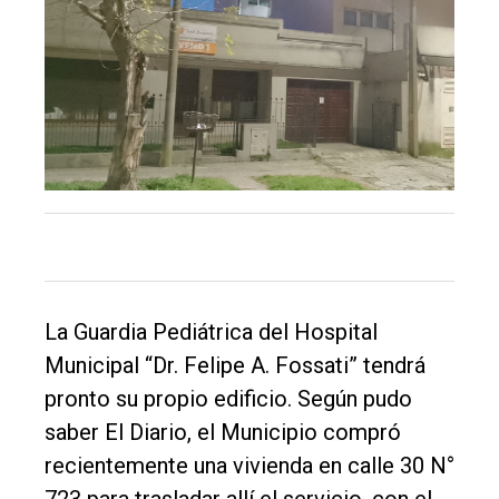
Balcarce
Inicio
Tendencia
Int.
General
Política
Cultura
Entrevistas
La Guardia Pediátrica del Hospital
Rural
Municipal “Dr. Felipe A. Fossati” tendrá
Deportes
pronto su propio edificio. Según pudo
saber El Diario, el Municipio compró
Fúnebres
recientemente una vivienda en calle 30 N°
Edición
723 para trasladar allí el servicio, con el