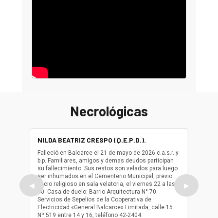
Necrológicas
NILDA BEATRIZ CRESPO (Q.E.P.D.).
ALBER
(Q.E.P.
Falleció en Balcarce el 21 de mayo de 2026 c.a.s.r. y
b.p. Familiares, amigos y demas deudos participan
Falleció
su fallecimiento. Sus restos son velados para luego
b.p. Fa
ser inhumados en el Cementerio Municipal, previo
su fall
oficio religioso en sala velatoria, el viernes 22 a las
ser inh
◀
▶
10. Casa de duelo: Barrio Arquitectura N° 70.
oficio r
Servicios de Sepelios de la Cooperativa de
las 17.
Electricidad «General Balcarce» Limitada, calle 15
Sepelios
Nº 519 entre 14 y 16, teléfono 42-2404.
Balcarce