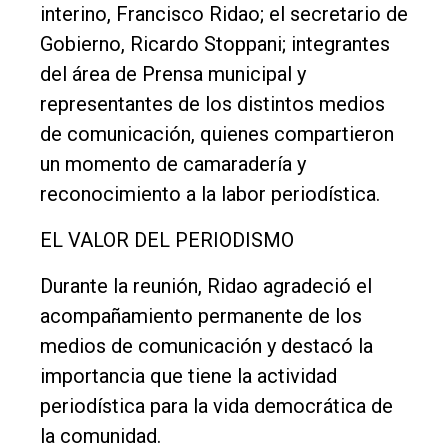
interino, Francisco Ridao; el secretario de
DIARIO
Gobierno, Ricardo Stoppani; integrantes
de
del área de Prensa municipal y
Balcarce
representantes de los distintos medios
de comunicación, quienes compartieron
Inicio
un momento de camaradería y
Tendencia
reconocimiento a la labor periodística.
Int.
EL VALOR DEL PERIODISMO
General
Política
Durante la reunión, Ridao agradeció el
acompañamiento permanente de los
Cultura
medios de comunicación y destacó la
Entrevistas
importancia que tiene la actividad
Rural
periodística para la vida democrática de
la comunidad.
Deportes