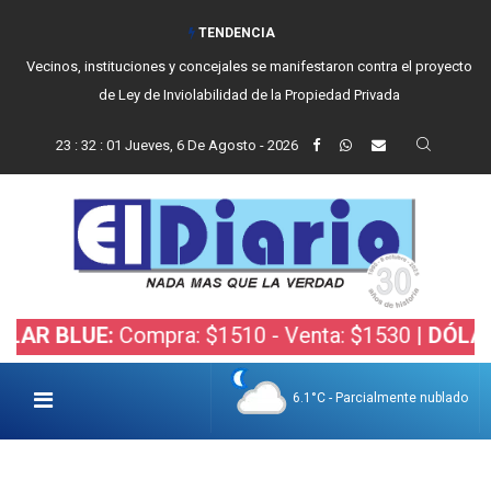
TENDENCIA
Vecinos, instituciones y concejales se manifestaron contra el proyecto
de Ley de Inviolabilidad de la Propiedad Privada
23
:
32
:
02
Jueves, 6 De Agosto - 2026
UE:
Compra: $1510 - Venta: $1530 |
DÓLAR BOLSA
6.1°C - Parcialmente nublado