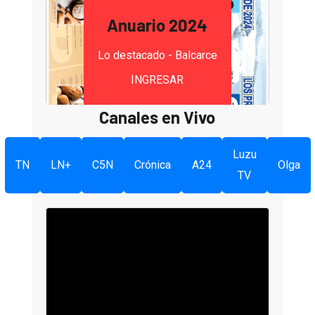
Anuario 2024
Lo destacado - Balcarce
INGRESAR
Canales en Vivo
Luzu
TN
LN+
C5N
Crónica
A24
Olga
TV