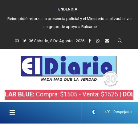
TENDENCIA
Reino pidió reforzar la presencia policial y el Ministerio analizará enviar
un grupo de apoyo a Balcarce
03
:
16
:
37
Sábado, 8 De Agosto - 2026
LUE:
Compra: $1505 - Venta: $1525 |
DÓLAR BOLS
4°C - Despejado