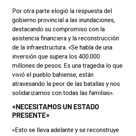
Tendencia
Por otra parte elogió la respuesta del
Int.
gobierno provincial a las inundaciones,
General
destacando su compromiso con la
Política
asistencia financiera y la reconstrucción
de la infraestructura. «Se habla de una
Cultura
inversión que supera los 400.000
Entrevistas
millones de pesos. Es una tragedia lo que
Rural
vivió el pueblo bahiense, están
atravesando la peor de las batallas y nos
Deportes
solidarizamos con todas las familias».
Fúnebres
«NECESITAMOS UN ESTADO
Edición
PRESENTE»
Empresa
Nosotros
«Esto se lleva adelante y se reconstruye