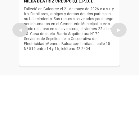
NILDA BEATRIZ CRESPO (Q.E.P.D.).
ALBER
(Q.E.P.
Falleció en Balcarce el 21 de mayo de 2026 c.a.s.r. y
b.p. Familiares, amigos y demas deudos participan
Falleció
su fallecimiento. Sus restos son velados para luego
b.p. Fa
ser inhumados en el Cementerio Municipal, previo
su fall
oficio religioso en sala velatoria, el viernes 22 a las
ser inh
◀
▶
10. Casa de duelo: Barrio Arquitectura N° 70.
oficio r
Servicios de Sepelios de la Cooperativa de
las 17.
Electricidad «General Balcarce» Limitada, calle 15
Sepelios
Nº 519 entre 14 y 16, teléfono 42-2404.
Balcarce
teléfon
Acerca de nosotros
El único diario de Balcarce de aparición en papel y en
formato digital. Nuestro compromiso es informar con la