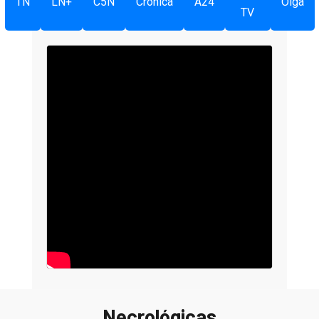
TN
LN+
C5N
Crónica
A24
Olga
TV
Necrológicas