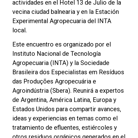
actividades en el Hotel 13 de Julio de la
Rural
vecina ciudad balnearia y en la Estación
Deportes
Experimental Agropecuaria del INTA
local.
Fúnebres
Edición
Este encuentro es organizado por el
Empresa
Instituto Nacional de Tecnología
Agropecuaria (INTA) y la Sociedade
Nosotros
Brasileira dos Especialistas em Resíduos
Contacto
das Produções Agropecuária e
Agroindústria (Sbera). Reunirá a expertos
de Argentina, América Latina, Europa y
Estados Unidos para compartir avances,
ideas y experiencias en temas como el
tratamiento de efluentes, estiércoles y
otros residuos orgánicos generados en el