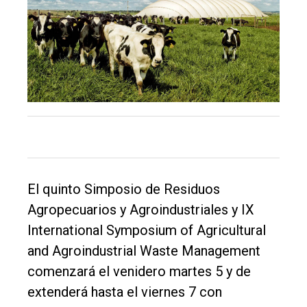
El
único
DIARIO
de
Balcarce
Inicio
Tendencia
El quinto Simposio de Residuos
Int.
Agropecuarios y Agroindustriales y IX
General
International Symposium of Agricultural
Política
and Agroindustrial Waste Management
comenzará el venidero martes 5 y de
Cultura
extenderá hasta el viernes 7 con
Entrevistas