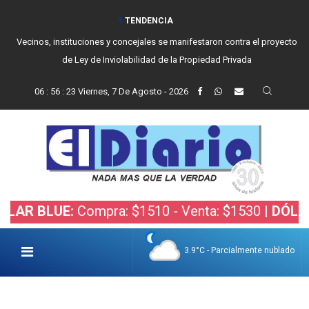
TENDENCIA
Vecinos, instituciones y concejales se manifestaron contra el proyecto
de Ley de Inviolabilidad de la Propiedad Privada
06
:
56
:
24
Viernes, 7 De Agosto - 2026
LUE:
Compra: $1510 - Venta: $1530 |
DÓLAR BOLS
3.9°C - Parcialmente nublado