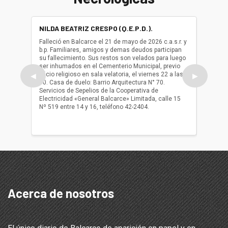
NILDA BEATRIZ CRESPO (Q.E.P.D.).
ALBER
(Q.E.P.
Falleció en Balcarce el 21 de mayo de 2026 c.a.s.r. y
b.p. Familiares, amigos y demas deudos participan
Falleció
su fallecimiento. Sus restos son velados para luego
b.p. Fa
ser inhumados en el Cementerio Municipal, previo
su fall
oficio religioso en sala velatoria, el viernes 22 a las
ser inh
◀
▶
10. Casa de duelo: Barrio Arquitectura N° 70.
oficio r
Servicios de Sepelios de la Cooperativa de
las 17.
Electricidad «General Balcarce» Limitada, calle 15
Sepelios
Nº 519 entre 14 y 16, teléfono 42-2404.
Balcarce
teléfon
Acerca de nosotros