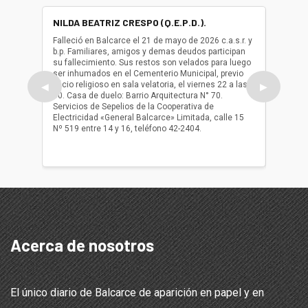
NILDA BEATRIZ CRESPO (Q.E.P.D.).
ALBER
(Q.E.P.
Falleció en Balcarce el 21 de mayo de 2026 c.a.s.r. y
b.p. Familiares, amigos y demas deudos participan
Falleció
su fallecimiento. Sus restos son velados para luego
b.p. Fa
ser inhumados en el Cementerio Municipal, previo
su fall
oficio religioso en sala velatoria, el viernes 22 a las
ser inh
◀
▶
10. Casa de duelo: Barrio Arquitectura N° 70.
oficio r
Servicios de Sepelios de la Cooperativa de
las 17.
Electricidad «General Balcarce» Limitada, calle 15
Sepelios
Nº 519 entre 14 y 16, teléfono 42-2404.
Balcarce
teléfon
Acerca de nosotros
El único diario de Balcarce de aparición en papel y en