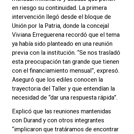
único
en riesgo su continuidad. La primera
DIARIO
intervención llegó desde el bloque de
de
Unión por la Patria, donde la concejal
Balcarce
Viviana Erreguerena recordó que el tema
ya había sido planteado en una reunión
Inicio
previa con la institución. “Se nos trasladó
esta preocupación tan grande que tienen
Tendencia
con el financiamiento mensual”, expresó.
Int.
Aseguró que los ediles conocen la
General
trayectoria del Taller y que entendían la
Política
necesidad de “dar una respuesta rápida”.
Cultura
Explicó que las reuniones mantenidas
Entrevistas
con Durand y con otros integrantes
Rural
“implicaron que tratáramos de encontrar