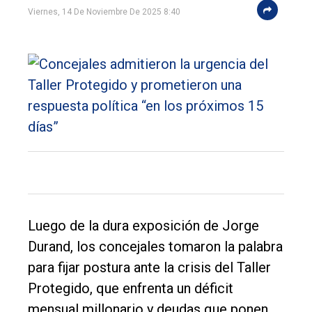
Viernes, 14 De Noviembre De 2025 8:40
Luego de la dura exposición de Jorge
Durand, los concejales tomaron la palabra
para fijar postura ante la crisis del Taller
Protegido, que enfrenta un déficit
El
mensual millonario y deudas que ponen