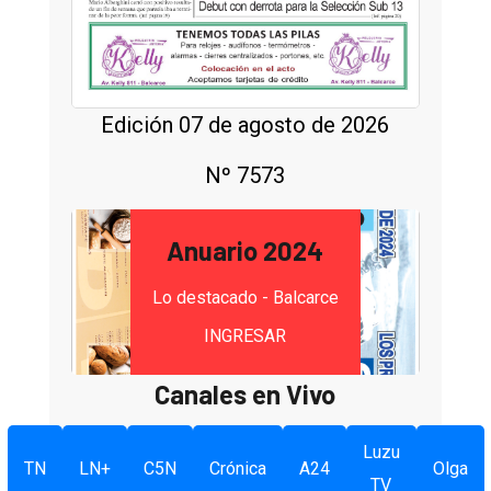
Edición 07 de agosto de 2026
Nº 7573
Anuario 2024
Lo destacado - Balcarce
INGRESAR
Canales en Vivo
Luzu
TN
LN+
C5N
Crónica
A24
Olga
TV