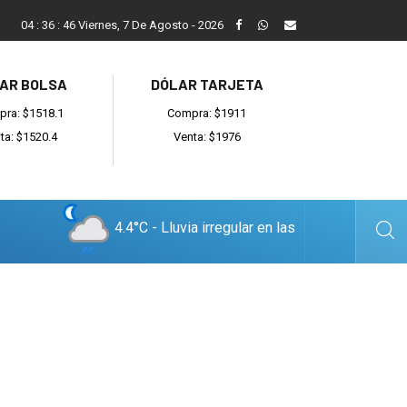
ada
Reino recibió a instituciones y confirmó gestiones para sumar
04
:
36
:
47
Viernes, 7 De Agosto - 2026
AR BOLSA
DÓLAR TARJETA
ra: $1518.1
Compra: $1911
ta: $1520.4
Venta: $1976
4.4°C - Lluvia irregular en las
cercanías