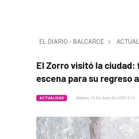
Tendencia
Int.
General
EL DIARIO - BALCARCE
ACTUAL
Política
Cultura
El Zorro visitó la ciudad:
Entrevistas
escena para su regreso a
Rural
Deportes
ACTUALIDAD
Sábado, 13 De Junio De 2026 9:13
Fúnebres
Edición
Empresa
Nosotros