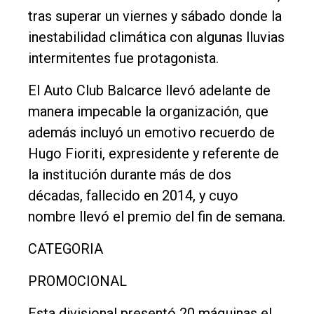
Balcarce
tras superar un viernes y sábado donde la
inestabilidad climática con algunas lluvias
Inicio
intermitentes fue protagonista.
Tendencia
El Auto Club Balcarce llevó adelante de
Int.
manera impecable la organización, que
General
además incluyó un emotivo recuerdo de
Política
Hugo Fioriti, expresidente y referente de
Cultura
la institución durante más de dos
décadas, fallecido en 2014, y cuyo
Entrevistas
nombre llevó el premio del fin de semana.
Rural
CATEGORIA
Deportes
Fúnebres
PROMOCIONAL
Edición
Esta divisional presentó 20 máquinas el