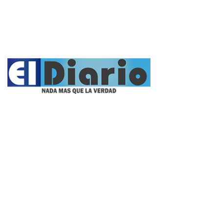
Videos
Fúnebres
Nacionales
Propietario:
Imagen Balcarce SRL
Director:
José Roberto Simonetta