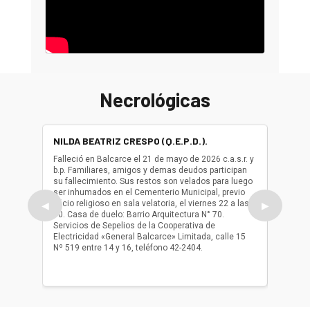
Necrológicas
NILDA BEATRIZ CRESPO (Q.E.P.D.).
ALBER
(Q.E.P.
Falleció en Balcarce el 21 de mayo de 2026 c.a.s.r. y
b.p. Familiares, amigos y demas deudos participan
Falleció
su fallecimiento. Sus restos son velados para luego
b.p. Fa
ser inhumados en el Cementerio Municipal, previo
su fall
oficio religioso en sala velatoria, el viernes 22 a las
ser inh
◀
▶
10. Casa de duelo: Barrio Arquitectura N° 70.
oficio r
Servicios de Sepelios de la Cooperativa de
las 17.
Electricidad «General Balcarce» Limitada, calle 15
Sepelios
Nº 519 entre 14 y 16, teléfono 42-2404.
Balcarce
teléfon