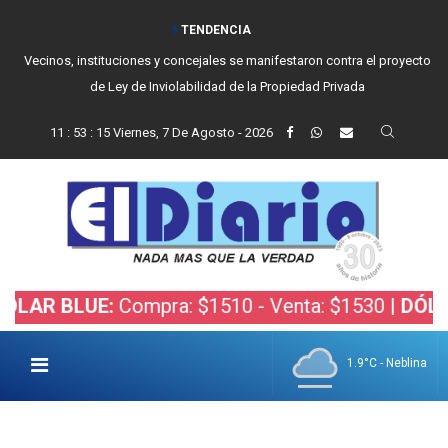
TENDENCIA
Vecinos, instituciones y concejales se manifestaron contra el proyecto
de Ley de Inviolabilidad de la Propiedad Privada
11
:
53
:
16
Viernes, 7 De Agosto - 2026
BLUE:
Compra: $1510 - Venta: $1530 |
DÓLAR BOL
1.9°C - Neblina