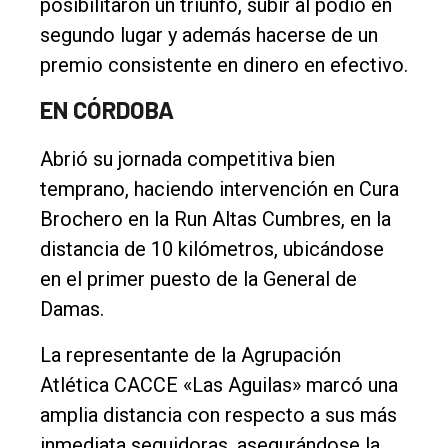
Fúnebres
posibilitaron un triunfo, subir al podio en
segundo lugar y además hacerse de un
Edición
premio consistente en dinero en efectivo.
Empresa
EN CÓRDOBA
Nosotros
Contacto
Abrió su jornada competitiva bien
temprano, haciendo intervención en Cura
Brochero en la Run Altas Cumbres, en la
distancia de 10 kilómetros, ubicándose
en el primer puesto de la General de
Damas.
La representante de la Agrupación
Atlética CACCE «Las Aguilas» marcó una
amplia distancia con respecto a sus más
inmediata seguidoras, asegurándose la