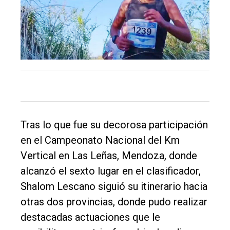
DIARIO
de
Balcarce
Inicio
Tendencia
Int.
General
Tras lo que fue su decorosa participación
Política
en el Campeonato Nacional del Km
Cultura
Vertical en Las Leñas, Mendoza, donde
alcanzó el sexto lugar en el clasificador,
Entrevistas
Shalom Lescano siguió su itinerario hacia
Rural
otras dos provincias, donde pudo realizar
Deportes
destacadas actuaciones que le