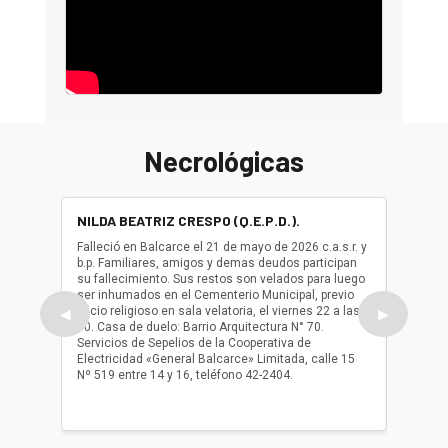
Necrológicas
NILDA BEATRIZ CRESPO (Q.E.P.D.).
ALBER
(Q.E.P.
Falleció en Balcarce el 21 de mayo de 2026 c.a.s.r. y
b.p. Familiares, amigos y demas deudos participan
Falleció
su fallecimiento. Sus restos son velados para luego
b.p. Fa
ser inhumados en el Cementerio Municipal, previo
su fall
oficio religioso en sala velatoria, el viernes 22 a las
ser inh
◀
▶
10. Casa de duelo: Barrio Arquitectura N° 70.
oficio r
Servicios de Sepelios de la Cooperativa de
las 17.
Electricidad «General Balcarce» Limitada, calle 15
Sepelios
Nº 519 entre 14 y 16, teléfono 42-2404.
Balcarce
teléfon