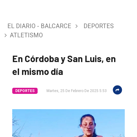
EL DIARIO - BALCARCE
DEPORTES
ATLETISMO
En Córdoba y San Luis, en
el mismo día
DEPORTES
Martes, 25 De Febrero De 2025 5:53
El
único