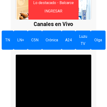
Lo destacado - Balcarce
INGRESAR
Canales en Vivo
Luzu
TN
LN+
C5N
Crónica
A24
Olga
TV