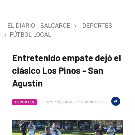
EL DIARIO - BALCARCE
DEPORTES
FÚTBOL LOCAL
Entretenido empate dejó el
clásico Los Pinos - San
Agustín
DEPORTES
Domingo, 14 De Junio De 2026 22:09
El
único