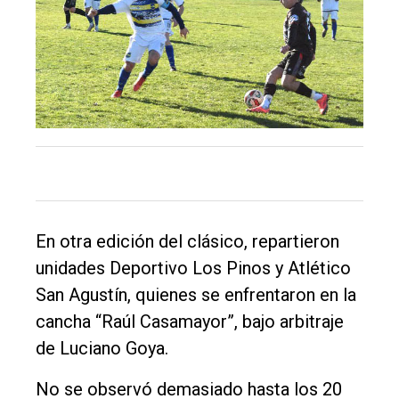
DIARIO
de
Balcarce
Inicio
Tendencia
Int.
General
En otra edición del clásico, repartieron
Política
unidades Deportivo Los Pinos y Atlético
Cultura
San Agustín, quienes se enfrentaron en la
Entrevistas
cancha “Raúl Casamayor”, bajo arbitraje
de Luciano Goya.
Rural
Deportes
No se observó demasiado hasta los 20