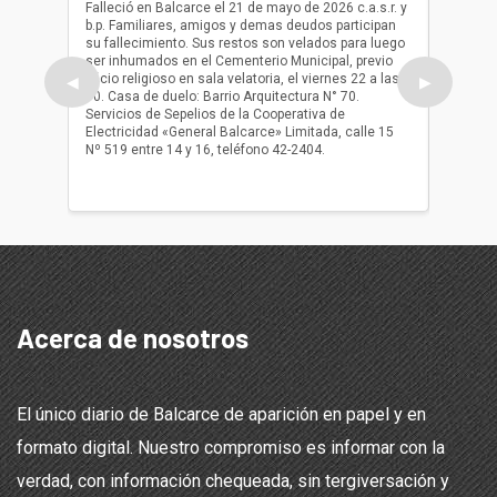
Falleció en Balcarce el 21 de mayo de 2026 c.a.s.r. y
b.p. Familiares, amigos y demas deudos participan
Falleció
su fallecimiento. Sus restos son velados para luego
b.p. Fa
ser inhumados en el Cementerio Municipal, previo
su fall
oficio religioso en sala velatoria, el viernes 22 a las
ser inh
◀
▶
10. Casa de duelo: Barrio Arquitectura N° 70.
oficio r
Servicios de Sepelios de la Cooperativa de
las 17.
Electricidad «General Balcarce» Limitada, calle 15
Sepelios
Nº 519 entre 14 y 16, teléfono 42-2404.
Balcarce
teléfon
Acerca de nosotros
El único diario de Balcarce de aparición en papel y en
formato digital. Nuestro compromiso es informar con la
verdad, con información chequeada, sin tergiversación y