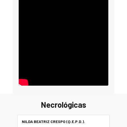
Necrológicas
NILDA BEATRIZ CRESPO (Q.E.P.D.).
ALBER
(Q.E.P.