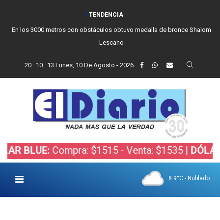
TENDENCIA
En los 3000 metros con obstáculos obtuvo medalla de bronce Shalom
Lescano
20
:
10
:
14
Lunes, 10 De Agosto - 2026
LUE:
Compra: $1515 - Venta: $1535 |
DÓLAR BOLS
8.9°C - Nublado