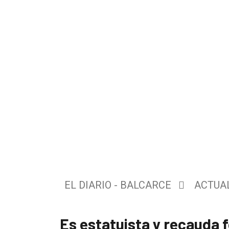
El
único
DIARIO
de
EL DIARIO - BALCARCE
ACTUA
Balcarce
Es estatuista y recauda 
Inicio