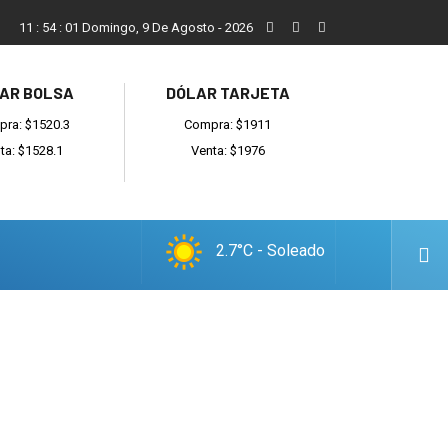
San Cayetano, el trabajo y una nueva etapa para la comunidad
11
:
54
:
02
Domingo, 9 De Agosto - 2026
AR BOLSA
DÓLAR TARJETA
ra: $1520.3
Compra: $1911
ta: $1528.1
Venta: $1976
2.7°C - Soleado