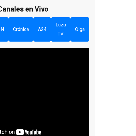
Canales en Vivo
Luzu
5N
Crónica
A24
Olga
TV