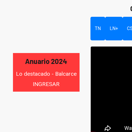
TN
LN+
C
Anuario 2024
Lo destacado - Balcarce
INGRESAR