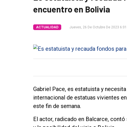
encuentro en Bolivia
Tendencia
Int.
ACTUALIDAD
Jueves, 26 De Octubre De 2023 6:01
General
Política
Cultura
Entrevistas
Rural
Deportes
Gabriel Pace, es estatuista y necesit
Fúnebres
internacional de estatuas vivientes en
Edición
este fin de semana.
Empresa
El actor, radicado en Balcarce, contó 
Nosotros