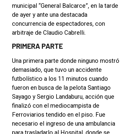
municipal “General Balcarce”, en la tarde
General
de ayer y ante una destacada
Política
concurrencia de espectadores, con
Cultura
arbitraje de Claudio Cabrelli.
Entrevistas
PRIMERA PARTE
Rural
Una primera parte donde ninguno mostró
Deportes
demasiado, que tuvo un accidente
Fúnebres
futbolístico a los 11 minutos cuando
Edición
fueron en busca de la pelota Santiago
Empresa
Sayago y Sergio Landaburu, acción que
finalizó con el mediocampista de
Nosotros
Ferroviarios tendido en el piso. Fue
Contacto
necesario el ingreso de una ambulancia
para trasladarlo al Hospital, donde se