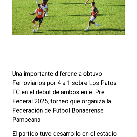
El
único
Una importante diferencia obtuvo
DIARIO
Ferroviarios por 4 a 1 sobre Los Patos
de
FC en el debut de ambos en el Pre
Balcarce
Federal 2025, torneo que organiza la
Federación de Fútbol Bonaerense
Inicio
Pampeana.
Tendencia
El partido tuvo desarrollo en el estadio
Int.