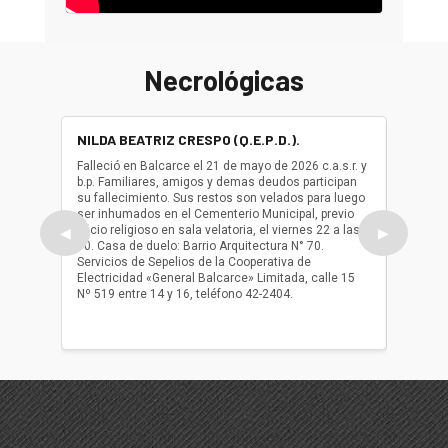
Necrológicas
NILDA BEATRIZ CRESPO (Q.E.P.D.).
ALBER
(Q.E.P.
Falleció en Balcarce el 21 de mayo de 2026 c.a.s.r. y
b.p. Familiares, amigos y demas deudos participan
Falleció
su fallecimiento. Sus restos son velados para luego
b.p. Fa
ser inhumados en el Cementerio Municipal, previo
su fall
oficio religioso en sala velatoria, el viernes 22 a las
ser inh
◀
▶
10. Casa de duelo: Barrio Arquitectura N° 70.
oficio r
Servicios de Sepelios de la Cooperativa de
las 17.
Electricidad «General Balcarce» Limitada, calle 15
Sepelios
Nº 519 entre 14 y 16, teléfono 42-2404.
Balcarce
teléfon