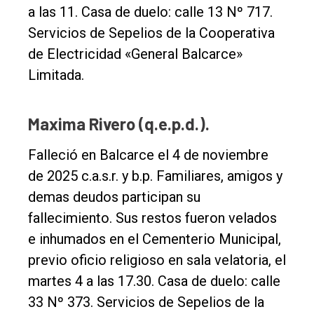
a las 11. Casa de duelo: calle 13 Nº 717.
Tendencia
Servicios de Sepelios de la Cooperativa
Int.
de Electricidad «General Balcarce»
General
Limitada.
Política
Maxima Rivero (q.e.p.d.).
Cultura
Entrevistas
Falleció en Balcarce el 4 de noviembre
de 2025 c.a.s.r. y b.p. Familiares, amigos y
Rural
demas deudos participan su
Deportes
fallecimiento. Sus restos fueron velados
Fúnebres
e inhumados en el Cementerio Municipal,
Edición
previo oficio religioso en sala velatoria, el
Empresa
martes 4 a las 17.30. Casa de duelo: calle
33 Nº 373. Servicios de Sepelios de la
Nosotros