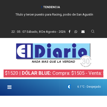
TENDENCIA
San Cayetano, el trabajo y una nueva etapa para la comunidad católica
de Balcarce
22
:
05
:
08
Sábado, 8 De Agosto - 2026
520 |
DÓLAR BLUE:
Compra: $1505 - Venta: $1525 
6.1°C - Despejado