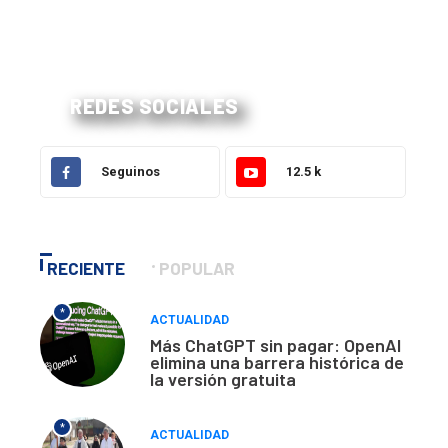
REDES SOCIALES
Seguinos
12.5 k
RECIENTE
POPULAR
*
ACTUALIDAD
Más ChatGPT sin pagar: OpenAI
elimina una barrera histórica de
la versión gratuita
*
ACTUALIDAD