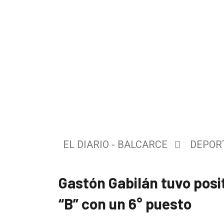
El
EL DIARIO - BALCARCE
DEPOR
único
DIARIO
de
Gastón Gabilán tuvo posi
Balcarce
“B” con un 6° puesto
Inicio