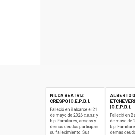
NILDA BEATRIZ
ALBERTO 
CRESPO (Q.E.P.D.).
ETCHEVERR
(Q.E.P.D.).
Falleció en Balcarce el 21
de mayo de 2026 c.a.s.r. y
Falleció en B
b.p. Familiares, amigos y
de mayo de 20
demas deudos participan
b.p. Familiar
su fallecimiento. Sus
demas deudo