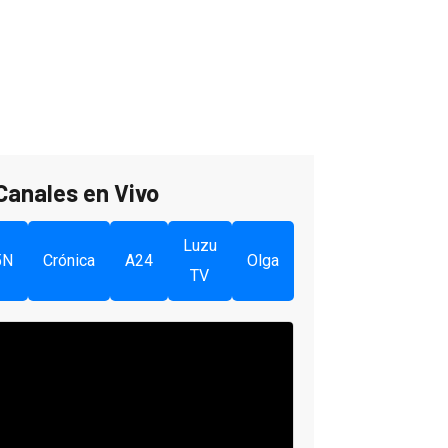
Canales en Vivo
Luzu
5N
Crónica
A24
Olga
TV