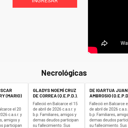
INGRESAR
Necrológicas
OSCAR
GLADYS NOEMÍ CRUZ
DE IGARTUA JUAN
Y (MARIO)
DE CORREA (Q.E.P.D.).
AMBROSIO (Q.E.P.D.
Falleció en Balcarce el 15
Falleció en Balcarce e
alcarce el 20
de abril de 2026 c.a.s.r. y
de abril de 2026 c.a.s.r
26 c.a.s.r. y
b.p. Familiares, amigos y
b.p. Familiares, amigo
es, amigos y
demas deudos participan
demas deudos partic
s participan
su fallecimiento. Sus
su fallecimiento. Sus