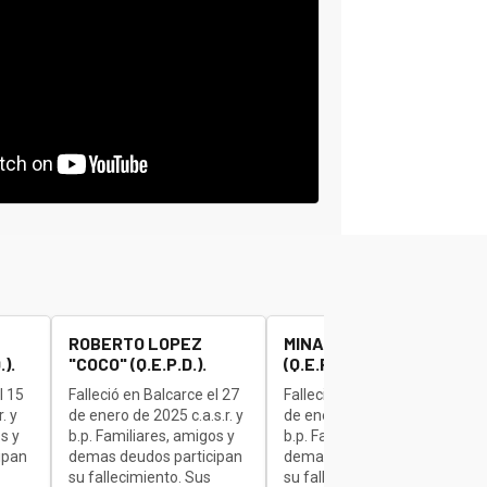
ROBERTO LOPEZ
MINAUDO JOSE "BETA"
).
"COCO" (Q.E.P.D.).
(Q.E.P.D.).
l 15
Falleció en Balcarce el 27
Falleció en Balcarce el 27
. y
de enero de 2025 c.a.s.r. y
de enero de 2025 c.a.s.r. y
s y
b.p. Familiares, amigos y
b.p. Familiares, amigos y
ipan
demas deudos participan
demas deudos participan
su fallecimiento. Sus
su fallecimiento. Sus