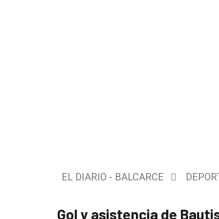
El
único
DIARIO
de
EL DIARIO - BALCARCE
DEPOR
Balcarce
Gol y asistencia de Baut
Inicio