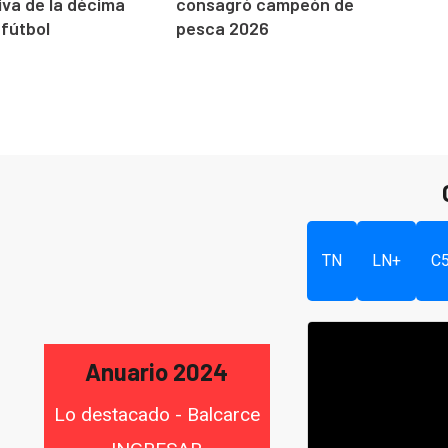
va de la décima
consagró campeón de
 fútbol
pesca 2026
TN
LN+
C
Anuario 2024
Lo destacado - Balcarce