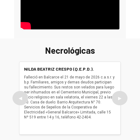
Necrológicas
NILDA BEATRIZ CRESPO (Q.E.P.D.).
ALBER
(Q.E.P.
Falleció en Balcarce el 21 de mayo de 2026 c.a.s.r. y
b.p. Familiares, amigos y demas deudos participan
Falleció
su fallecimiento. Sus restos son velados para luego
b.p. Fa
ser inhumados en el Cementerio Municipal, previo
su fall
oficio religioso en sala velatoria, el viernes 22 a las
ser inh
◀
▶
10. Casa de duelo: Barrio Arquitectura N° 70.
oficio r
Servicios de Sepelios de la Cooperativa de
las 17.
Electricidad «General Balcarce» Limitada, calle 15
Sepelios
Nº 519 entre 14 y 16, teléfono 42-2404.
Balcarce
teléfon