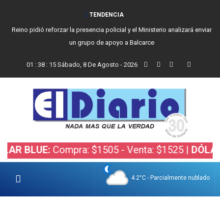
TENDENCIA
Reino pidió reforzar la presencia policial y el Ministerio analizará enviar
un grupo de apoyo a Balcarce
01
:
38
:
16
Sábado, 8 De Agosto - 2026
LUE:
Compra: $1505 - Venta: $1525 |
DÓLAR BOLS
4.2°C - Parcialmente nublado