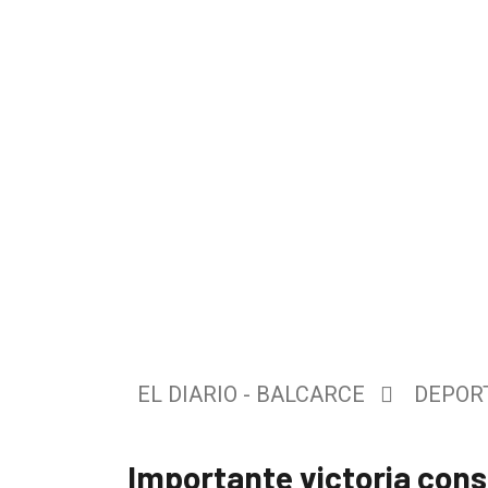
El
único
DIARIO
de
EL DIARIO - BALCARCE
DEPOR
Balcarce
Importante victoria consi
Inicio