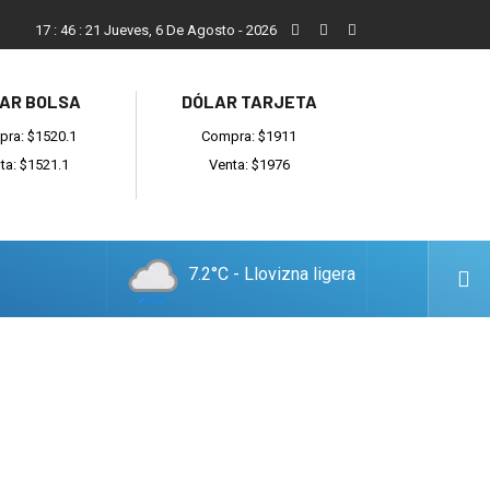
Balcarce cayó en el debut ante General Madariaga
17
:
46
:
22
Jueves, 6 De Agosto - 2026
AR BOLSA
DÓLAR TARJETA
ra: $1520.1
Compra: $1911
ta: $1521.1
Venta: $1976
7.2°C - Llovizna ligera