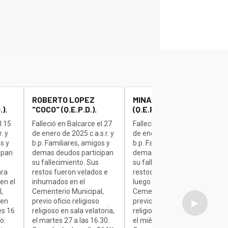
ROBERTO LOPEZ
MINAUDO JOSE "BETA"
).
"COCO" (Q.E.P.D.).
(Q.E.P.D.).
l 15
Falleció en Balcarce el 27
Falleció en Balcarce el 27
. y
de enero de 2025 c.a.s.r. y
de enero de 2025 c.a.s.r. y
s y
b.p. Familiares, amigos y
b.p. Familiares, amigos y
ipan
demas deudos participan
demas deudos participan
su fallecimiento. Sus
su fallecimiento. Sus
ara
restos fueron velados e
restos son velados para
en el
inhumados en el
luego ser inhumados en el
,
Cementerio Municipal,
Cementerio Municipal,
 en
previo oficio religioso
previo oficio religioso
▶
es 16
religioso en sala velatoria,
religioso en sala velatoria,
o:
el martes 27 a las 16.30.
el miércoles de 7 a 9.30.