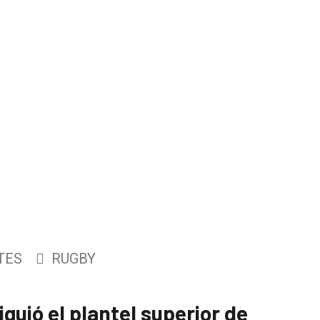
TES
RUGBY
guió el plantel superior de