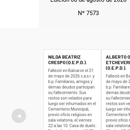
Nº 7573
NILDA BEATRIZ
ALBERTO 
CRESPO (Q.E.P.D.).
ETCHEVERR
(Q.E.P.D.).
Falleció en Balcarce el 21
de mayo de 2026 c.a.s.r. y
Falleció en B
b.p. Familiares, amigos y
de mayo de 20
demas deudos participan
b.p. Familiar
su fallecimiento. Sus
demas deudo
restos son velados para
su fallecimie
luego ser inhumados en el
restos son v
Cementerio Municipal,
luego ser in
previo oficio religioso en
Cementerio M
◀
sala velatoria, el viernes
previo oficio 
22 a las 10. Casa de duelo:
sala velatoria