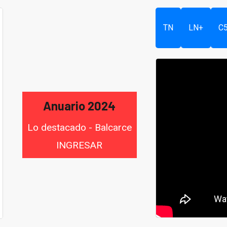
TN
LN+
C
Anuario 2024
Lo destacado - Balcarce
INGRESAR