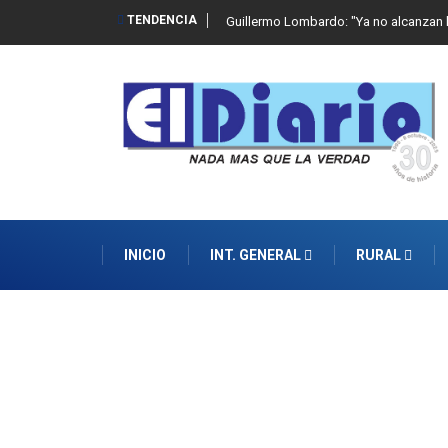
TENDENCIA
 de abuso sexual infantil
Guillermo Lombardo: "Ya no alcanzan l
INICIO
INT. GENERAL
RURAL