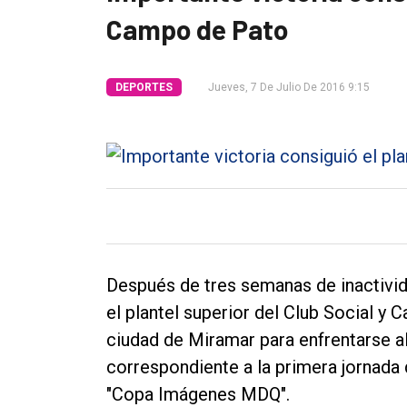
Campo de Pato
Tendencia
Int.
DEPORTES
Jueves, 7 De Julio De 2016 9:15
General
Política
Cultura
Entrevistas
Rural
Deportes
Después de tres semanas de inactivida
Fúnebres
el plantel superior del Club Social y 
Edición
ciudad de Miramar para enfrentarse a
Empresa
correspondiente a la primera jornada 
"Copa Imágenes MDQ".
Nosotros