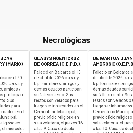
Necrológicas
OSCAR
GLADYS NOEMÍ CRUZ
DE IGARTUA JUAN
Y (MARIO)
DE CORREA (Q.E.P.D.).
AMBROSIO (Q.E.P.D.
Falleció en Balcarce el 15
Falleció en Balcarce e
alcarce el 20
de abril de 2026 c.a.s.r. y
de abril de 2026 c.a.s.r
26 c.a.s.r. y
b.p. Familiares, amigos y
b.p. Familiares, amigo
es, amigos y
demas deudos participan
demas deudos partic
s participan
su fallecimiento. Sus
su fallecimiento. Sus
nto. Sus
restos son velados para
restos son velados p
elados para
luego ser inhumados en el
luego ser inhumados 
humados en el
Cementerio Municipal,
Cementerio Municipal
unicipal,
previo oficio religioso en
previo oficio religioso
religioso en
sala velatoria, el jueves 16
sala velatoria, el juev
, el miércoles
a las 9. Casa de duelo:
a las 10. Casa de duel