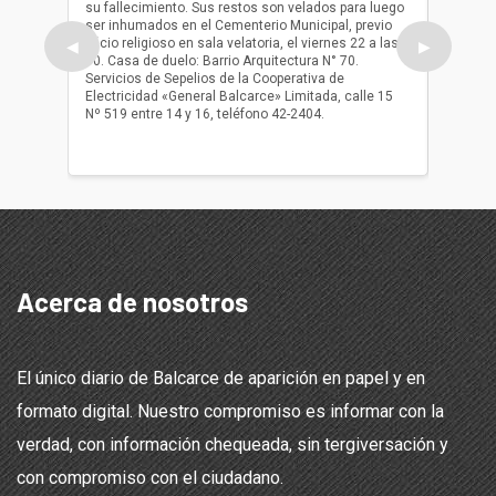
su fallecimiento. Sus restos son velados para luego
b.p. Fa
ser inhumados en el Cementerio Municipal, previo
su fall
oficio religioso en sala velatoria, el viernes 22 a las
ser inh
◀
▶
10. Casa de duelo: Barrio Arquitectura N° 70.
oficio r
Servicios de Sepelios de la Cooperativa de
las 17.
Electricidad «General Balcarce» Limitada, calle 15
Sepelios
Nº 519 entre 14 y 16, teléfono 42-2404.
Balcarce
teléfon
Acerca de nosotros
El único diario de Balcarce de aparición en papel y en
formato digital. Nuestro compromiso es informar con la
verdad, con información chequeada, sin tergiversación y
con compromiso con el ciudadano.