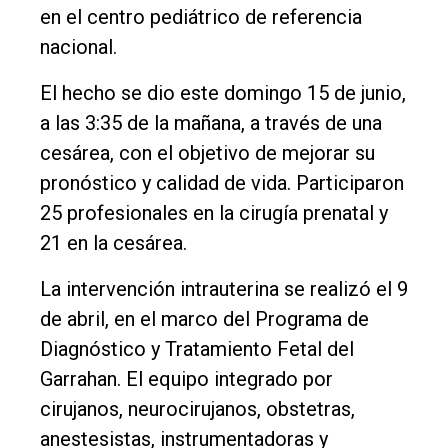
único
en el centro pediátrico de referencia
DIARIO
nacional.
de
El hecho se dio este domingo 15 de junio,
Balcarce
a las 3:35 de la mañana, a través de una
cesárea, con el objetivo de mejorar su
Inicio
pronóstico y calidad de vida. Participaron
Tendencia
25 profesionales en la cirugía prenatal y
Int.
21 en la cesárea.
General
La intervención intrauterina se realizó el 9
Política
de abril, en el marco del Programa de
Cultura
Diagnóstico y Tratamiento Fetal del
Entrevistas
Garrahan. El equipo integrado por
cirujanos, neurocirujanos, obstetras,
Rural
anestesistas, instrumentadoras y