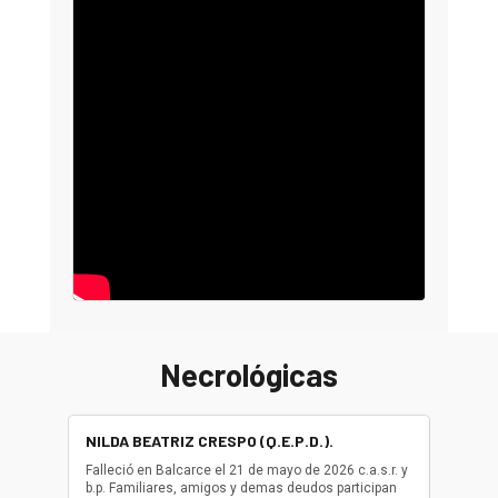
Necrológicas
NILDA BEATRIZ CRESPO (Q.E.P.D.).
ALBER
(Q.E.P.
Falleció en Balcarce el 21 de mayo de 2026 c.a.s.r. y
b.p. Familiares, amigos y demas deudos participan
Falleció