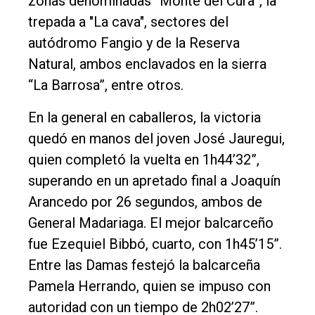
zonas denominadas “Monte del Cura”, la
General
trepada a "La cava", sectores del
Política
autódromo Fangio y de la Reserva
Natural, ambos enclavados en la sierra
Cultura
“La Barrosa”, entre otros.
Entrevistas
En la general en caballeros, la victoria
Rural
quedó en manos del joven José Jauregui,
Deportes
quien completó la vuelta en 1h44’32”,
Fúnebres
superando en un apretado final a Joaquín
Arancedo por 26 segundos, ambos de
Edición
General Madariaga. El mejor balcarceño
Empresa
fue Ezequiel Bibbó, cuarto, con 1h45’15”.
Nosotros
Entre las Damas festejó la balcarceña
Contacto
Pamela Herrando, quien se impuso con
autoridad con un tiempo de 2h02’27”.