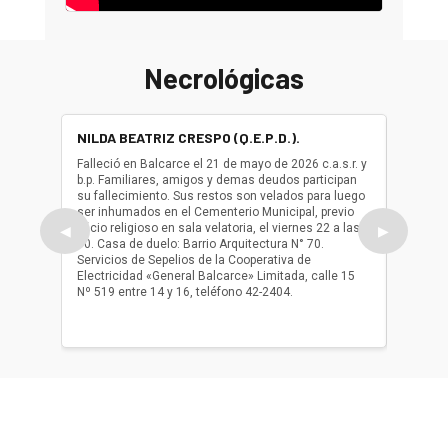
Necrológicas
NILDA BEATRIZ CRESPO (Q.E.P.D.).
ALBER
(Q.E.P.
Falleció en Balcarce el 21 de mayo de 2026 c.a.s.r. y
b.p. Familiares, amigos y demas deudos participan
Falleció
su fallecimiento. Sus restos son velados para luego
b.p. Fa
ser inhumados en el Cementerio Municipal, previo
su fall
oficio religioso en sala velatoria, el viernes 22 a las
ser inh
◀
▶
10. Casa de duelo: Barrio Arquitectura N° 70.
oficio r
Servicios de Sepelios de la Cooperativa de
las 17.
Electricidad «General Balcarce» Limitada, calle 15
Sepelios
Nº 519 entre 14 y 16, teléfono 42-2404.
Balcarce
teléfon