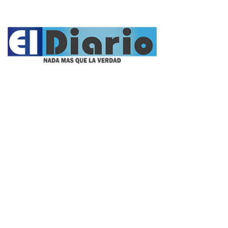
Nacionales
Propietario:
Imagen Balcarce SRL
Director:
José Roberto Simonetta
Número:
5622 - jueves, 6 de agosto de 2026