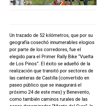
Un trazado de 52 kilómetros, que por su
geografía cosechó innumerables elogios
El
por parte de los corredores, fue el
único
elegido para el Primer Rally Bike “Vuelta
DIARIO
de Los Pinos”. El éxito se adueñó de la
de
realización que transitó por sectores de
Balcarce
las canteras de Castilla (convertido en
paseo público que se inaugurará el
Inicio
próximo 24 de este mes) y Benevento,
Tendencia
como también caminos rurales de las
Int.