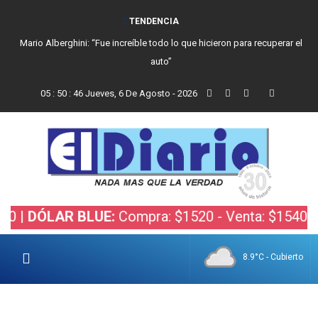
TENDENCIA
Mario Alberghini: “Fue increíble todo lo que hicieron para recuperar el
auto”
05
:
50
:
47
Jueves, 6 De Agosto - 2026
ÓLAR BLUE:
Compra: $1520 - Venta: $1540 |
DÓLA
8.9°C - Cubierto