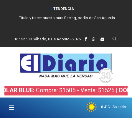
TENDENCIA
Título y tercer puesto para Racing, podio de San Agustín
16
:
52
:
31
Sábado, 8 De Agosto - 2026
BLUE:
Compra: $1505 - Venta: $1525 |
DÓLAR BOL
8.4°C - Soleado