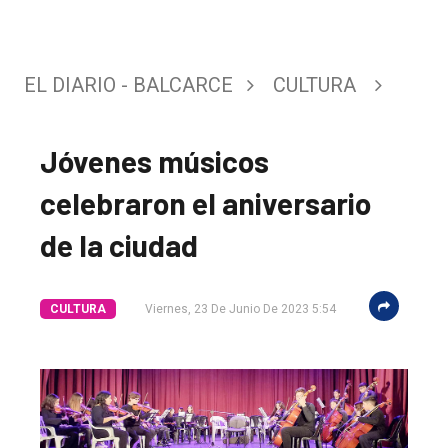
EL DIARIO - BALCARCE
CULTURA
Jóvenes músicos
celebraron el aniversario
de la ciudad
CULTURA
Viernes, 23 De Junio De 2023 5:54
El