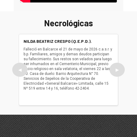
Necrológicas
NILDA BEATRIZ CRESPO (Q.E.P.D.).
ALBER
(Q.E.P.
Falleció en Balcarce el 21 de mayo de 2026 c.a.s.r. y
b.p. Familiares, amigos y demas deudos participan
Falleció
su fallecimiento. Sus restos son velados para luego
b.p. Fa
ser inhumados en el Cementerio Municipal, previo
su fall
oficio religioso en sala velatoria, el viernes 22 a las
ser inh
◀
▶
10. Casa de duelo: Barrio Arquitectura N° 70.
oficio r
Servicios de Sepelios de la Cooperativa de
las 17.
Electricidad «General Balcarce» Limitada, calle 15
Sepelios
Nº 519 entre 14 y 16, teléfono 42-2404.
Balcarce
teléfon