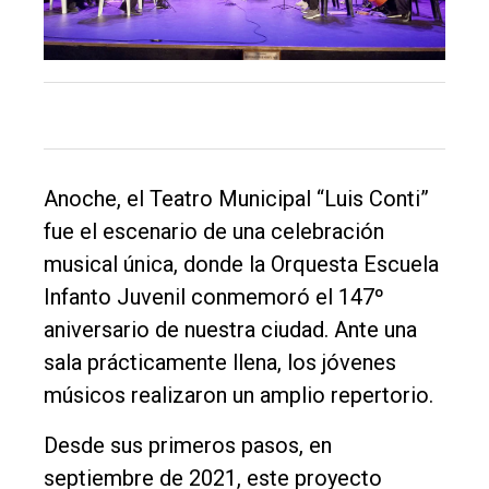
único
DIARIO
de
Balcarce
Inicio
Anoche, el Teatro Municipal “Luis Conti”
Tendencia
fue el escenario de una celebración
Int.
musical única, donde la Orquesta Escuela
General
Infanto Juvenil conmemoró el 147º
aniversario de nuestra ciudad. Ante una
Política
sala prácticamente llena, los jóvenes
Cultura
músicos realizaron un amplio repertorio.
Entrevistas
Desde sus primeros pasos, en
Rural
septiembre de 2021, este proyecto