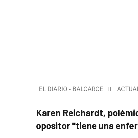
El
único
EL DIARIO - BALCARCE
ACTUA
DIARIO
de
Karen Reichardt, polémic
Balcarce
opositor "tiene una enf
Inicio