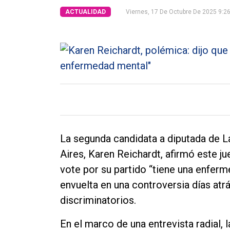
Tendencia
ACTUALIDAD
Viernes, 17 De Octubre De 2025 9:2
Int.
General
Política
Cultura
Entrevistas
Rural
La segunda candidata a diputada de L
Deportes
Aires, Karen Reichardt, afirmó este j
Fúnebres
vote por su partido “tiene una enfer
envuelta en una controversia días atr
Edición
discriminatorios.
Empresa
Nosotros
En el marco de una entrevista radial,