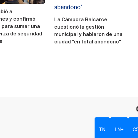
ibió a
ones y confirmó
La Cámpora Balcarce
s para sumar una
cuestionó la gestión
rza de seguridad
municipal y hablaron de una
e
ciudad "en total abandono"
TN
LN+
C