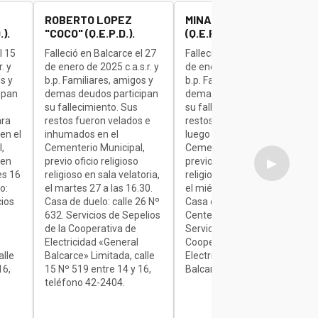
ROBERTO LOPEZ
MINAUDO JOSE "BETA"
).
"COCO" (Q.E.P.D.).
(Q.E.P.D.).
l 15
Falleció en Balcarce el 27
Falleció en Balcarce el 27
. y
de enero de 2025 c.a.s.r. y
de enero de 2025 c.a.s.r. y
s y
b.p. Familiares, amigos y
b.p. Familiares, amigos y
ipan
demas deudos participan
demas deudos participan
su fallecimiento. Sus
su fallecimiento. Sus
ara
restos fueron velados e
restos son velados para
en el
inhumados en el
luego ser inhumados en el
,
Cementerio Municipal,
Cementerio Municipal,
 en
previo oficio religioso
previo oficio religioso
▶
es 16
religioso en sala velatoria,
religioso en sala velatoria,
o:
el martes 27 a las 16.30.
el miércoles de 7 a 9.30.
cios
Casa de duelo: calle 26 Nº
Casa de duelo: Av.
632. Servicios de Sepelios
Centenario Nº 1840.
de la Cooperativa de
Servicios de Sepelios de la
Electricidad «General
Cooperativa de
alle
Balcarce» Limitada, calle
Electricidad «General
16,
15 Nº 519 entre 14 y 16,
Balcarce» Limitada.
teléfono 42-2404.