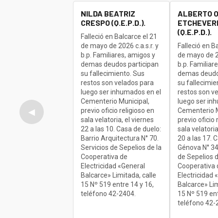
NILDA BEATRIZ
ALBERTO 
CRESPO (Q.E.P.D.).
ETCHEVERR
(Q.E.P.D.).
Falleció en Balcarce el 21
de mayo de 2026 c.a.s.r. y
Falleció en B
b.p. Familiares, amigos y
de mayo de 20
demas deudos participan
b.p. Familiar
su fallecimiento. Sus
demas deudo
restos son velados para
su fallecimie
luego ser inhumados en el
restos son v
Cementerio Municipal,
luego ser in
previo oficio religioso en
Cementerio M
◀
sala velatoria, el viernes
previo oficio 
22 a las 10. Casa de duelo:
sala velatoria
Barrio Arquitectura N° 70.
20 a las 17. 
Servicios de Sepelios de la
Génova N° 34
Cooperativa de
de Sepelios d
Electricidad «General
Cooperativa 
Balcarce» Limitada, calle
Electricidad 
15 Nº 519 entre 14 y 16,
Balcarce» Lim
teléfono 42-2404.
15 Nº 519 ent
teléfono 42-