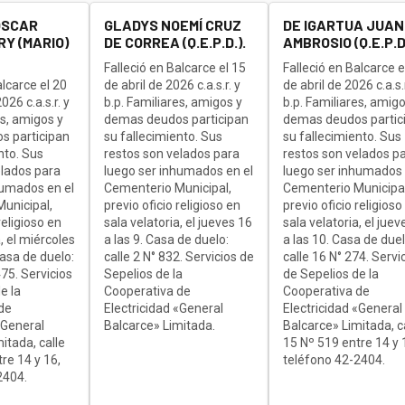
OSCAR
GLADYS NOEMÍ CRUZ
DE IGARTUA JUAN
Y (MARIO)
DE CORREA (Q.E.P.D.).
AMBROSIO (Q.E.P.D.
Falleció en Balcarce el 15
Falleció en Balcarce e
alcarce el 20
de abril de 2026 c.a.s.r. y
de abril de 2026 c.a.s.r
26 c.a.s.r. y
b.p. Familiares, amigos y
b.p. Familiares, amigo
es, amigos y
demas deudos participan
demas deudos partic
s participan
su fallecimiento. Sus
su fallecimiento. Sus
nto. Sus
restos son velados para
restos son velados p
elados para
luego ser inhumados en el
luego ser inhumados 
humados en el
Cementerio Municipal,
Cementerio Municipal
unicipal,
previo oficio religioso en
previo oficio religioso
religioso en
sala velatoria, el jueves 16
sala velatoria, el juev
, el miércoles
a las 9. Casa de duelo:
a las 10. Casa de duel
Casa de duelo:
calle 2 N° 832. Servicios de
calle 16 N° 274. Servi
75. Servicios
Sepelios de la
de Sepelios de la
e la
Cooperativa de
Cooperativa de
de
Electricidad «General
Electricidad «General
«General
Balcarce» Limitada.
Balcarce» Limitada, c
itada, calle
15 Nº 519 entre 14 y 
re 14 y 16,
teléfono 42-2404.
2404.