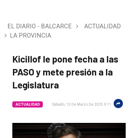
EL DIARIO - BALCARCE
ACTUALIDAD
LA PROVINCIA
Kicillof le pone fecha a las
PASO y mete presión a la
Legislatura
ACTUALIDAD
Sábado, 15 De Marzo De 2025 9:11
El