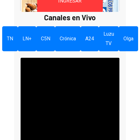
INGRESAR
Canales en Vivo
Luzu
TN
LN+
C5N
Crónica
A24
Olga
TV