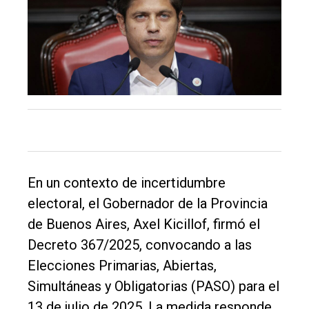
único
DIARIO
de
Balcarce
Inicio
Tendencia
Int.
En un contexto de incertidumbre
General
electoral, el Gobernador de la Provincia
Política
de Buenos Aires, Axel Kicillof, firmó el
Cultura
Decreto 367/2025, convocando a las
Elecciones Primarias, Abiertas,
Entrevistas
Simultáneas y Obligatorias (PASO) para el
Rural
13 de julio de 2025. La medida responde