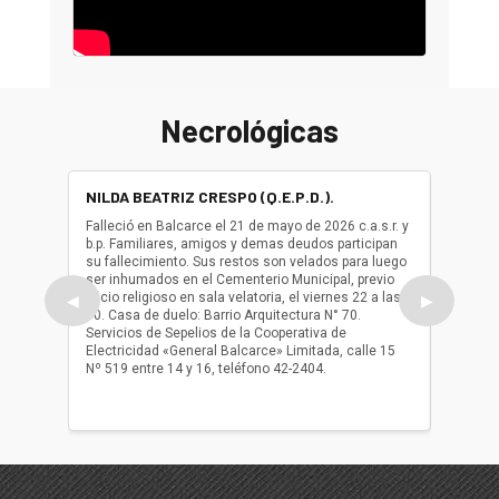
Necrológicas
NILDA BEATRIZ CRESPO (Q.E.P.D.).
ALBER
(Q.E.P.
Falleció en Balcarce el 21 de mayo de 2026 c.a.s.r. y
b.p. Familiares, amigos y demas deudos participan
Falleció
su fallecimiento. Sus restos son velados para luego
b.p. Fa
ser inhumados en el Cementerio Municipal, previo
su fall
oficio religioso en sala velatoria, el viernes 22 a las
ser inh
◀
▶
10. Casa de duelo: Barrio Arquitectura N° 70.
oficio r
Servicios de Sepelios de la Cooperativa de
las 17.
Electricidad «General Balcarce» Limitada, calle 15
Sepelios
Nº 519 entre 14 y 16, teléfono 42-2404.
Balcarce
teléfon