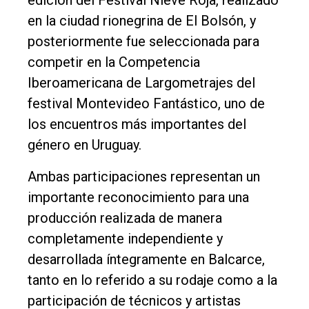
Política
en la ciudad rionegrina de El Bolsón, y
Cultura
posteriormente fue seleccionada para
Entrevistas
competir en la Competencia
Iberoamericana de Largometrajes del
Rural
festival Montevideo Fantástico, uno de
Deportes
los encuentros más importantes del
Fúnebres
género en Uruguay.
Edición
Ambas participaciones representan un
Empresa
importante reconocimiento para una
Nosotros
producción realizada de manera
Contacto
completamente independiente y
desarrollada íntegramente en Balcarce,
tanto en lo referido a su rodaje como a la
participación de técnicos y artistas