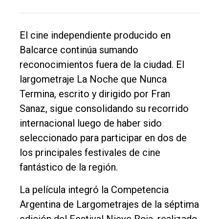
El cine independiente producido en
Balcarce continúa sumando
reconocimientos fuera de la ciudad. El
El
largometraje La Noche que Nunca
único
Termina, escrito y dirigido por Fran
DIARIO
Sanaz, sigue consolidando su recorrido
de
internacional luego de haber sido
Balcarce
seleccionado para participar en dos de
los principales festivales de cine
Inicio
fantástico de la región.
Tendencia
La película integró la Competencia
Int.
Argentina de Largometrajes de la séptima
General
edición del Festival Nieve Roja, realizado