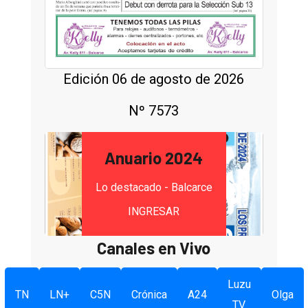
Edición 06 de agosto de 2026
Nº 7573
Anuario 2024
Lo destacado - Balcarce
INGRESAR
Canales en Vivo
Luzu
TN
LN+
C5N
Crónica
A24
Olga
TV