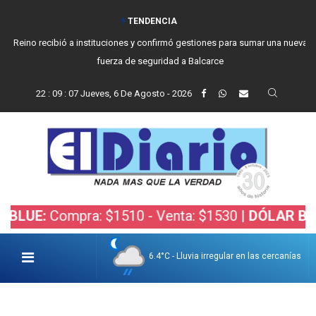
TENDENCIA
Reino recibió a instituciones y confirmó gestiones para sumar una nueva
fuerza de seguridad a Balcarce
22
:
09
:
09
Jueves, 6 De Agosto - 2026
mpra: $1510 - Venta: $1530 |
DÓLAR BOLSA:
Compr
6.4°C - Lluvia irregular en las cercanías