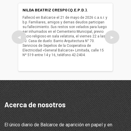
NILDA BEATRIZ CRESPO (Q.E.P.D.).
ALBER
(Q.E.P.
Falleció en Balcarce el 21 de mayo de 2026 c.a.s.r. y
b.p. Familiares, amigos y demas deudos participan
Falleció
su fallecimiento. Sus restos son velados para luego
b.p. Fa
ser inhumados en el Cementerio Municipal, previo
su fall
oficio religioso en sala velatoria, el viernes 22 a las
ser inh
◀
▶
10. Casa de duelo: Barrio Arquitectura N° 70.
oficio r
Servicios de Sepelios de la Cooperativa de
las 17.
Electricidad «General Balcarce» Limitada, calle 15
Sepelios
Nº 519 entre 14 y 16, teléfono 42-2404.
Balcarce
teléfon
Acerca de nosotros
El único diario de Balcarce de aparición en papel y en