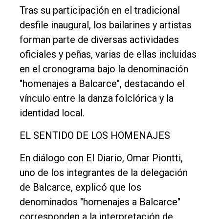
General
Tras su participación en el tradicional
desfile inaugural, los bailarines y artistas
Política
forman parte de diversas actividades
Cultura
oficiales y peñas, varias de ellas incluidas
Entrevistas
en el cronograma bajo la denominación
Rural
"homenajes a Balcarce", destacando el
vínculo entre la danza folclórica y la
Deportes
identidad local.
Fúnebres
EL SENTIDO DE LOS HOMENAJES
Edición
Empresa
En diálogo con El Diario, Omar Piontti,
Nosotros
uno de los integrantes de la delegación
de Balcarce, explicó que los
Contacto
denominados "homenajes a Balcarce"
corresponden a la interpretación de