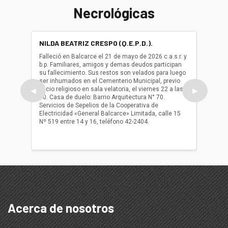
Necrológicas
NILDA BEATRIZ CRESPO (Q.E.P.D.).
ALBER
(Q.E.P.
Falleció en Balcarce el 21 de mayo de 2026 c.a.s.r. y
b.p. Familiares, amigos y demas deudos participan
Falleció
su fallecimiento. Sus restos son velados para luego
b.p. Fa
ser inhumados en el Cementerio Municipal, previo
su fall
oficio religioso en sala velatoria, el viernes 22 a las
ser inh
◀
▶
10. Casa de duelo: Barrio Arquitectura N° 70.
oficio r
Servicios de Sepelios de la Cooperativa de
las 17.
Electricidad «General Balcarce» Limitada, calle 15
Sepelios
Nº 519 entre 14 y 16, teléfono 42-2404.
Balcarce
teléfon
Acerca de nosotros