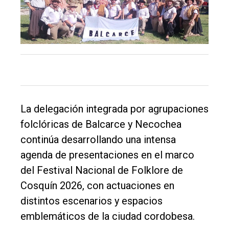
El
único
La delegación integrada por agrupaciones
DIARIO
folclóricas de Balcarce y Necochea
de
continúa desarrollando una intensa
Balcarce
agenda de presentaciones en el marco
del Festival Nacional de Folklore de
Inicio
Cosquín 2026, con actuaciones en
distintos escenarios y espacios
Tendencia
emblemáticos de la ciudad cordobesa.
Int.