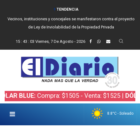
TENDENCIA
Vecinos, instituciones y concejales se manifestaron contra el proyecto
de Ley de Inviolabilidad de la Propiedad Privada
15
:
43
:
04
Viernes, 7 De Agosto - 2026
LUE:
Compra: $1505 - Venta: $1525 |
DÓLAR BOLS
8.8°C - Soleado