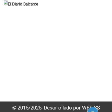
Propietario:
Imagen Balcarce SRL
Director:
José Roberto Simonetta
Número:
5622 - jueves, 6 de agosto de 2026
© 2015/2025, Desarrollado por WEB SS