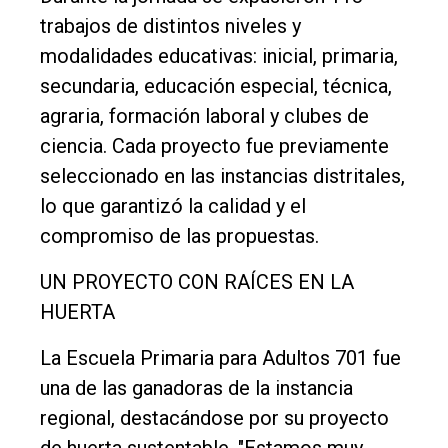
trabajos de distintos niveles y
Rural
modalidades educativas: inicial, primaria,
Deportes
secundaria, educación especial, técnica,
Fúnebres
agraria, formación laboral y clubes de
ciencia. Cada proyecto fue previamente
Edición
seleccionado en las instancias distritales,
Empresa
lo que garantizó la calidad y el
Nosotros
compromiso de las propuestas.
Contacto
UN PROYECTO CON RAÍCES EN LA
HUERTA
La Escuela Primaria para Adultos 701 fue
una de las ganadoras de la instancia
regional, destacándose por su proyecto
de huerta sustentable. "Estamos muy