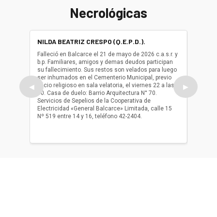
Necrológicas
NILDA BEATRIZ CRESPO (Q.E.P.D.).
ALBER
(Q.E.P.
Falleció en Balcarce el 21 de mayo de 2026 c.a.s.r. y
b.p. Familiares, amigos y demas deudos participan
Falleció
su fallecimiento. Sus restos son velados para luego
b.p. Fa
ser inhumados en el Cementerio Municipal, previo
su fall
oficio religioso en sala velatoria, el viernes 22 a las
ser inh
◀
▶
10. Casa de duelo: Barrio Arquitectura N° 70.
oficio r
Servicios de Sepelios de la Cooperativa de
las 17.
Electricidad «General Balcarce» Limitada, calle 15
Sepelios
Nº 519 entre 14 y 16, teléfono 42-2404.
Balcarce
teléfon
Acerca de nosotros