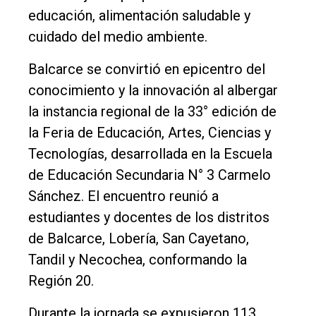
educación, alimentación saludable y
El
cuidado del medio ambiente.
único
Balcarce se convirtió en epicentro del
DIARIO
conocimiento y la innovación al albergar
de
la instancia regional de la 33° edición de
Balcarce
la Feria de Educación, Artes, Ciencias y
Tecnologías, desarrollada en la Escuela
Inicio
de Educación Secundaria N° 3 Carmelo
Tendencia
Sánchez. El encuentro reunió a
Int.
estudiantes y docentes de los distritos
General
de Balcarce, Lobería, San Cayetano,
Tandil y Necochea, conformando la
Política
Región 20.
Cultura
Durante la jornada se expusieron 113
Entrevistas