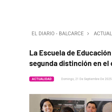
Tendencia
Int.
General
EL DIARIO - BALCARCE
ACTUAL
Política
Cultura
La Escuela de Educación 
Entrevistas
segunda distinción en el
Rural
Deportes
ACTUALIDAD
Domingo, 21 De Septiembre De 2025
Fúnebres
Edición
Empresa
Nosotros