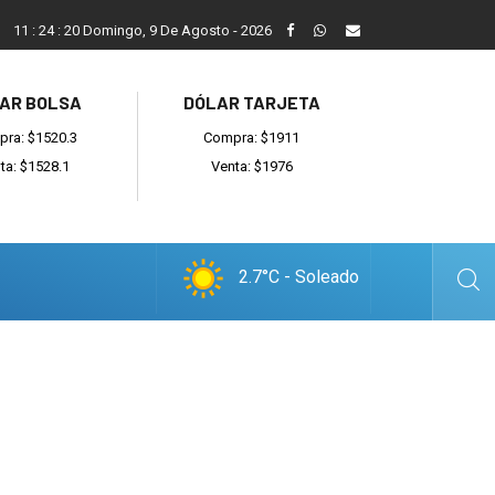
San Cayetano, el trabajo y una nueva etapa para la comunidad 
11
:
24
:
21
Domingo, 9 De Agosto - 2026
AR BOLSA
DÓLAR TARJETA
ra: $1520.3
Compra: $1911
ta: $1528.1
Venta: $1976
2.7°C - Soleado