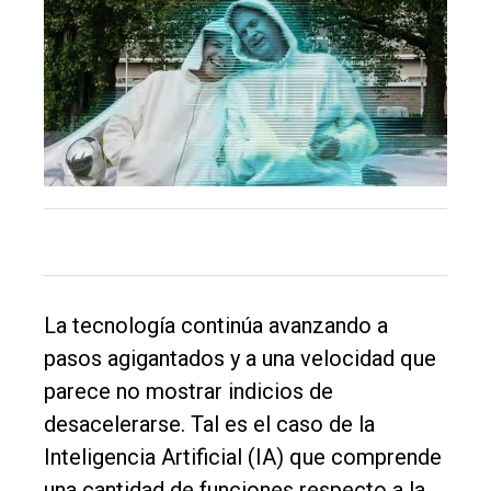
DIARIO
de
Balcarce
Inicio
Tendencia
Int.
General
Política
La tecnología continúa avanzando a
Cultura
pasos agigantados y a una velocidad que
Entrevistas
parece no mostrar indicios de
Rural
desacelerarse. Tal es el caso de la
Inteligencia Artificial (IA) que comprende
Deportes
una cantidad de funciones respecto a la