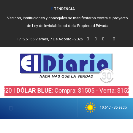
TENDENCIA
Vecinos, instituciones y concejales se manifestaron contra el proyecto
de Ley de Inviolabilidad de la Propiedad Privada
17
:
25
:
55
Viernes, 7 De Agosto - 2026
 |
DÓLAR BLUE:
Compra: $1505 - Venta: $1525 |
DÓ
10.6°C - Soleado