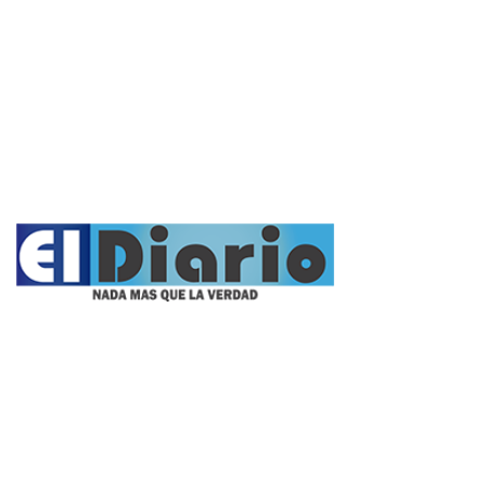
Deportes
Opinión
Entrevistas
Videos
Fúnebres
Nacionales
Propietario:
Imagen Balcarce SRL