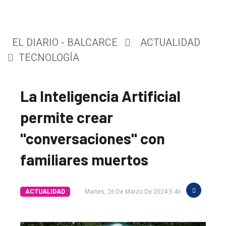
EL DIARIO - BALCARCE
ACTUALIDAD
TECNOLOGÍA
La Inteligencia Artificial
permite crear
"conversaciones" con
familiares muertos
ACTUALIDAD
Martes, 26 De Marzo De 2024 5:46
El
único