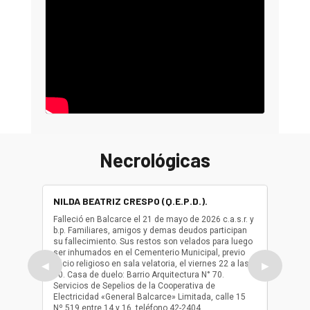
Necrológicas
NILDA BEATRIZ CRESPO (Q.E.P.D.).
ALBER
(Q.E.P.
Falleció en Balcarce el 21 de mayo de 2026 c.a.s.r. y
b.p. Familiares, amigos y demas deudos participan
Falleció
su fallecimiento. Sus restos son velados para luego
b.p. Fa
ser inhumados en el Cementerio Municipal, previo
su fall
oficio religioso en sala velatoria, el viernes 22 a las
ser inh
◀
▶
10. Casa de duelo: Barrio Arquitectura N° 70.
oficio r
Servicios de Sepelios de la Cooperativa de
las 17.
Electricidad «General Balcarce» Limitada, calle 15
Sepelios
Nº 519 entre 14 y 16, teléfono 42-2404.
Balcarce