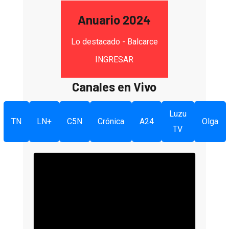
Anuario 2024
Lo destacado - Balcarce
INGRESAR
Canales en Vivo
Luzu
TN
LN+
C5N
Crónica
A24
Olga
TV