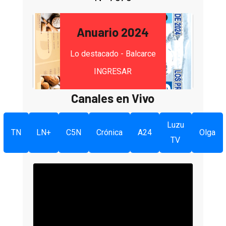
Anuario 2024
Lo destacado - Balcarce
INGRESAR
Canales en Vivo
Luzu
TN
LN+
C5N
Crónica
A24
Olga
TV