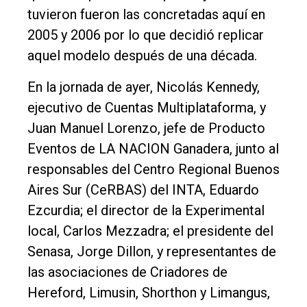
tuvieron fueron las concretadas aquí en
Entrevistas
2005 y 2006 por lo que decidió replicar
Rural
aquel modelo después de una década.
Deportes
En la jornada de ayer, Nicolás Kennedy,
Fúnebres
ejecutivo de Cuentas Multiplataforma, y
Edición
Juan Manuel Lorenzo, jefe de Producto
Empresa
Eventos de LA NACION Ganadera, junto al
responsables del Centro Regional Buenos
Nosotros
Aires Sur (CeRBAS) del INTA, Eduardo
Contacto
Ezcurdia; el director de la Experimental
local, Carlos Mezzadra; el presidente del
Senasa, Jorge Dillon, y representantes de
las asociaciones de Criadores de
Hereford, Limusin, Shorthon y Limangus,