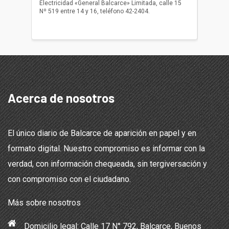
Electricidad «General Balcarce» Limitada, calle 15
Sepelios
Nº 519 entre 14 y 16, teléfono 42-2404.
Balcarce
teléfon
Acerca de nosotros
El único diario de Balcarce de aparición en papel y en
formato digital. Nuestro compromiso es informar con la
verdad, con información chequeada, sin tergiversación y
con compromiso con el ciudadano.
Más sobre nosotros
Domicilio legal: Calle 17 N° 792, Balcarce, Buenos