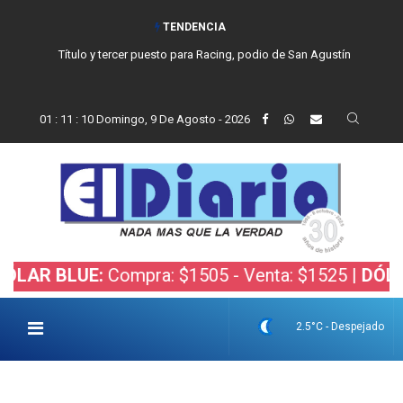
TENDENCIA
Título y tercer puesto para Racing, podio de San Agustín
01
:
11
:
11
Domingo, 9 De Agosto - 2026
BLUE:
Compra: $1505 - Venta: $1525 |
DÓLAR BOL
2.5°C - Despejado