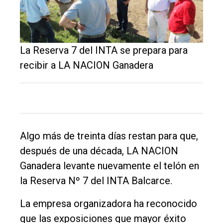
El
La Reserva 7 del INTA se prepara para
único
recibir a LA NACION Ganadera
DIARIO
de
Balcarce
Inicio
Algo más de treinta días restan para que,
Tendencia
después de una década, LA NACION
Ganadera levante nuevamente el telón en
Int.
la Reserva Nº 7 del INTA Balcarce.
General
Política
La empresa organizadora ha reconocido
que las exposiciones que mayor éxito
Cultura