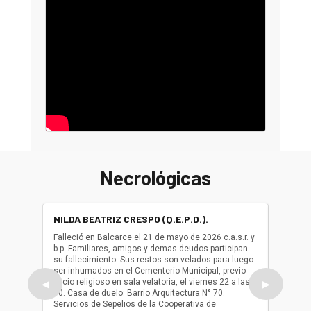
Necrológicas
NILDA BEATRIZ CRESPO (Q.E.P.D.).
ALBER
(Q.E.P.
Falleció en Balcarce el 21 de mayo de 2026 c.a.s.r. y
b.p. Familiares, amigos y demas deudos participan
Falleció
su fallecimiento. Sus restos son velados para luego
b.p. Fa
ser inhumados en el Cementerio Municipal, previo
su fall
oficio religioso en sala velatoria, el viernes 22 a las
ser inh
◀
▶
10. Casa de duelo: Barrio Arquitectura N° 70.
oficio r
Servicios de Sepelios de la Cooperativa de
las 17.