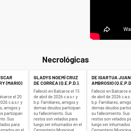
Necrológicas
OSCAR
GLADYS NOEMÍ CRUZ
DE IGARTUA JUAN
Y (MARIO)
DE CORREA (Q.E.P.D.).
AMBROSIO (Q.E.P.D.
Falleció en Balcarce el 15
Falleció en Balcarce e
alcarce el 20
de abril de 2026 c.a.s.r. y
de abril de 2026 c.a.s.r
26 c.a.s.r. y
b.p. Familiares, amigos y
b.p. Familiares, amigo
es, amigos y
demas deudos participan
demas deudos partic
s participan
su fallecimiento. Sus
su fallecimiento. Sus
nto. Sus
restos son velados para
restos son velados p
elados para
luego ser inhumados en el
luego ser inhumados 
humados en el
Cementerio Municipal,
Cementerio Municipal