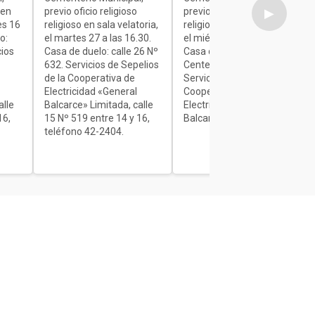
 en
previo oficio religioso
previo oficio religioso
▶
es 16
religioso en sala velatoria,
religioso en sala velatoria,
o:
el martes 27 a las 16.30.
el miércoles de 7 a 9.30.
cios
Casa de duelo: calle 26 Nº
Casa de duelo: Av.
632. Servicios de Sepelios
Centenario Nº 1840.
de la Cooperativa de
Servicios de Sepelios de la
Electricidad «General
Cooperativa de
alle
Balcarce» Limitada, calle
Electricidad «General
16,
15 Nº 519 entre 14 y 16,
Balcarce» Limitada.
teléfono 42-2404.
Secciones
Interés General