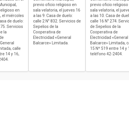
unicipal,
previo oficio religioso en
previo oficio religioso
religioso en
sala velatoria, el jueves 16
sala velatoria, el juev
, el miércoles
a las 9. Casa de duelo:
a las 10. Casa de duel
Casa de duelo:
calle 2 N° 832. Servicios de
calle 16 N° 274. Servi
75. Servicios
Sepelios de la
de Sepelios de la
e la
Cooperativa de
Cooperativa de
de
Electricidad «General
Electricidad «General
«General
Balcarce» Limitada.
Balcarce» Limitada, c
itada, calle
15 Nº 519 entre 14 y 
re 14 y 16,
teléfono 42-2404.
2404.
ón