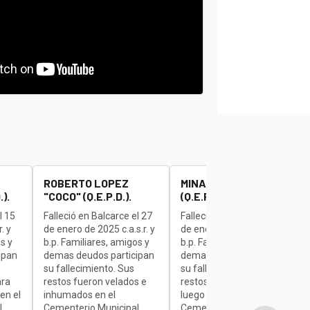
ROBERTO LOPEZ
MINAUDO JOSE "BETA"
).
"COCO" (Q.E.P.D.).
(Q.E.P.D.).
l 15
Falleció en Balcarce el 27
Falleció en Balcarce el 27
. y
de enero de 2025 c.a.s.r. y
de enero de 2025 c.a.s.r. y
s y
b.p. Familiares, amigos y
b.p. Familiares, amigos y
ipan
demas deudos participan
demas deudos participan
su fallecimiento. Sus
su fallecimiento. Sus
ara
restos fueron velados e
restos son velados para
en el
inhumados en el
luego ser inhumados en el
,
Cementerio Municipal,
Cementerio Municipal,