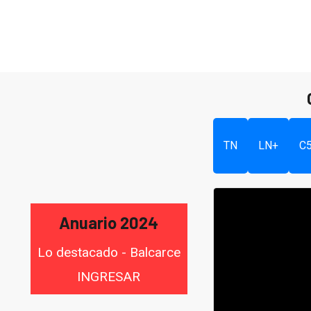
TN
LN+
C
Anuario 2024
Lo destacado - Balcarce
INGRESAR