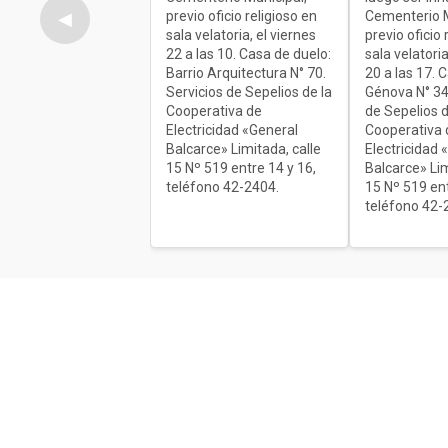
previo oficio religioso en
Cementerio M
◀
sala velatoria, el viernes
previo oficio 
22 a las 10. Casa de duelo:
sala velatoria
Barrio Arquitectura N° 70.
20 a las 17. 
Servicios de Sepelios de la
Génova N° 34
Cooperativa de
de Sepelios d
Electricidad «General
Cooperativa 
Balcarce» Limitada, calle
Electricidad 
15 Nº 519 entre 14 y 16,
Balcarce» Lim
teléfono 42-2404.
15 Nº 519 ent
teléfono 42-
Acerca de nosotros
El único diario de Balcarce de aparici