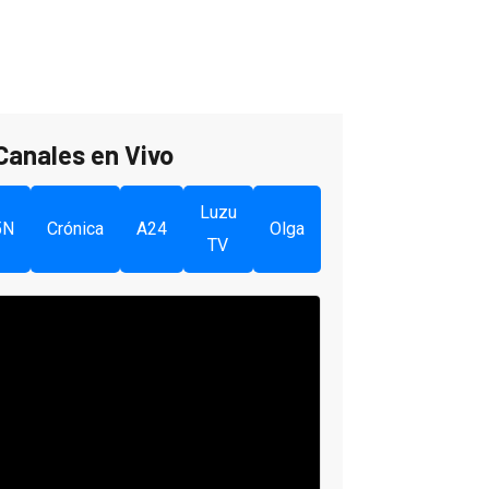
Canales en Vivo
Luzu
5N
Crónica
A24
Olga
TV