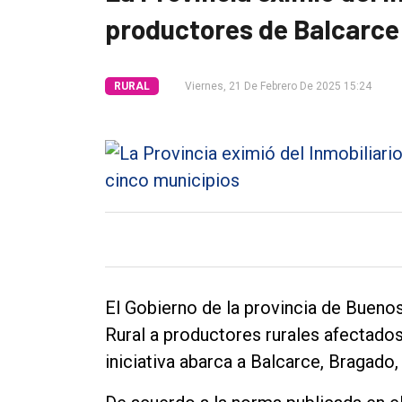
productores de Balcarce 
Int.
General
RURAL
Viernes, 21 De Febrero De 2025 15:24
Política
Cultura
Entrevistas
Rural
Deportes
Fúnebres
Edición
El Gobierno de la provincia de Bueno
Empresa
Rural a productores rurales afectado
Nosotros
iniciativa abarca a Balcarce, Bragado, 
Contacto