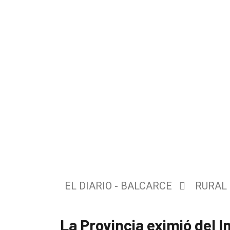
El
único
DIARIO
de
Balcarce
EL DIARIO - BALCARCE
RURAL
Inicio
La Provincia eximió del I
Tendencia