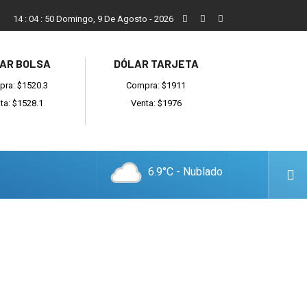
San Cayetano, el trabajo y una nueva etapa para la comunidad
14
:
04
:
51
Domingo, 9 De Agosto - 2026
AR BOLSA
DÓLAR TARJETA
ra: $1520.3
Compra: $1911
ta: $1528.1
Venta: $1976
6.9°C - Nublado