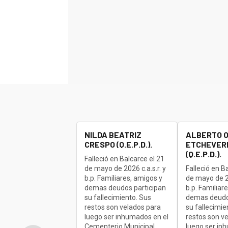
NILDA BEATRIZ
ALBERTO 
CRESPO (Q.E.P.D.).
ETCHEVERR
(Q.E.P.D.).
Falleció en Balcarce el 21
de mayo de 2026 c.a.s.r. y
Falleció en B
b.p. Familiares, amigos y
de mayo de 20
demas deudos participan
b.p. Familiar
su fallecimiento. Sus
demas deudo
restos son velados para
su fallecimie
luego ser inhumados en el
restos son v
Cementerio Municipal,
luego ser in