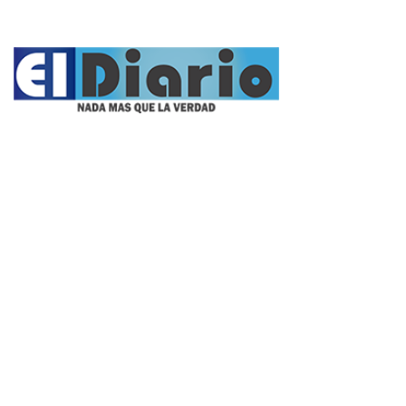
Nacionales
Propietario:
Imagen Balcarce SRL
Director:
José Roberto Simonetta
Número:
5624 - sábado, 8 de agosto de 2026