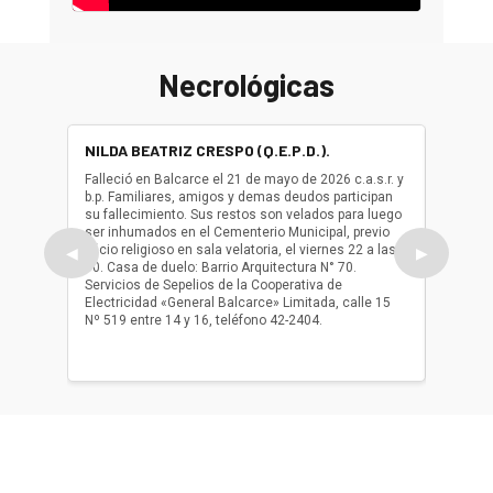
Necrológicas
NILDA BEATRIZ CRESPO (Q.E.P.D.).
ALBER
(Q.E.P.
Falleció en Balcarce el 21 de mayo de 2026 c.a.s.r. y
b.p. Familiares, amigos y demas deudos participan
Falleció
su fallecimiento. Sus restos son velados para luego
b.p. Fa
ser inhumados en el Cementerio Municipal, previo
su fall
oficio religioso en sala velatoria, el viernes 22 a las
ser inh
◀
▶
10. Casa de duelo: Barrio Arquitectura N° 70.
oficio r
Servicios de Sepelios de la Cooperativa de
las 17.
Electricidad «General Balcarce» Limitada, calle 15
Sepelios
Nº 519 entre 14 y 16, teléfono 42-2404.
Balcarce
teléfon