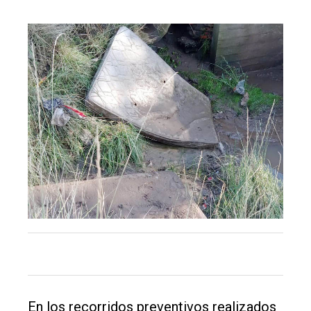
El
único
DIARIO
de
Balcarce
Inicio
Tendencia
Int.
General
Política
En los recorridos preventivos realizados