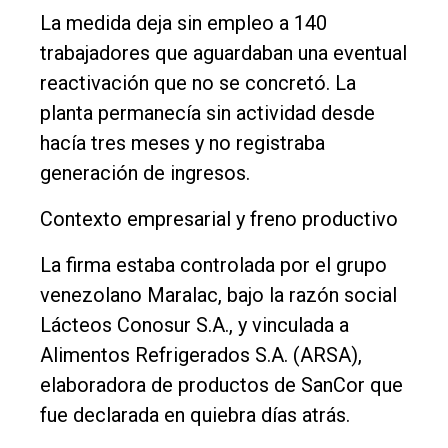
Entrevistas
La medida deja sin empleo a 140
Rural
trabajadores que aguardaban una eventual
reactivación que no se concretó. La
Deportes
planta permanecía sin actividad desde
Fúnebres
hacía tres meses y no registraba
Edición
generación de ingresos.
Empresa
Contexto empresarial y freno productivo
Nosotros
La firma estaba controlada por el grupo
Contacto
venezolano Maralac, bajo la razón social
Lácteos Conosur S.A., y vinculada a
Alimentos Refrigerados S.A. (ARSA),
elaboradora de productos de SanCor que
fue declarada en quiebra días atrás.