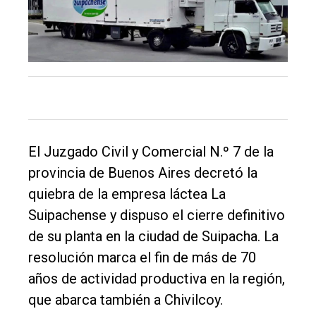
El
único
DIARIO
de
Balcarce
El Juzgado Civil y Comercial N.º 7 de la
Inicio
provincia de Buenos Aires decretó la
quiebra de la empresa láctea La
Tendencia
Suipachense y dispuso el cierre definitivo
Int.
de su planta en la ciudad de Suipacha. La
General
resolución marca el fin de más de 70
Política
años de actividad productiva en la región,
Cultura
que abarca también a Chivilcoy.