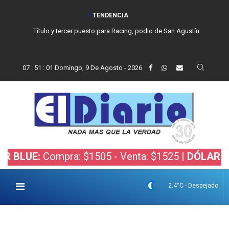
TENDENCIA
Título y tercer puesto para Racing, podio de San Agustín
07
:
51
:
02
Domingo, 9 De Agosto - 2026
E:
Compra: $1505 - Venta: $1525 |
DÓLAR BOLSA:
2.4°C - Despejado