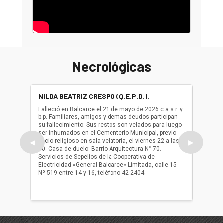
Necrológicas
NILDA BEATRIZ CRESPO (Q.E.P.D.).
ALBER
(Q.E.P.
Falleció en Balcarce el 21 de mayo de 2026 c.a.s.r. y
b.p. Familiares, amigos y demas deudos participan
Falleció
su fallecimiento. Sus restos son velados para luego
b.p. Fa
ser inhumados en el Cementerio Municipal, previo
su fall
oficio religioso en sala velatoria, el viernes 22 a las
ser inh
◀
▶
10. Casa de duelo: Barrio Arquitectura N° 70.
oficio r
Servicios de Sepelios de la Cooperativa de
las 17.
Electricidad «General Balcarce» Limitada, calle 15
Sepelios
Nº 519 entre 14 y 16, teléfono 42-2404.
Balcarce
teléfon